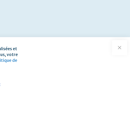
lisées et
Ferm
ous, votre
itique de
R