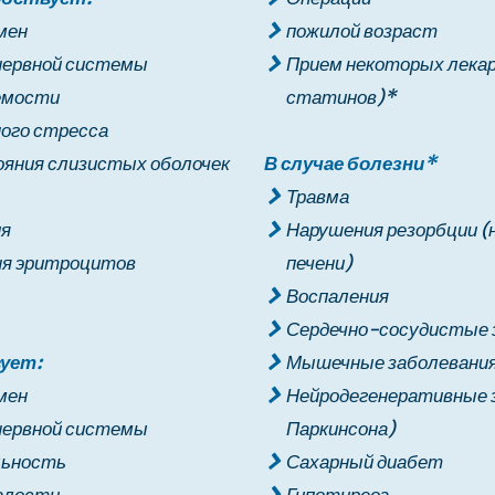
мен
пожилой возраст
нервной системы
Прием некоторых лека
емости
статинов)*
ого стресса
ояния слизистых оболочек
В случае болезни*
Травма
ия
Нарушения резорбции (н
ня эритроцитов
печени)
Воспаления
Сердечно-сосудистые 
ует:
Мышечные заболевани
мен
Нейродегенеративные з
нервной системы
Паркинсона)
льность
Сахарный диабет