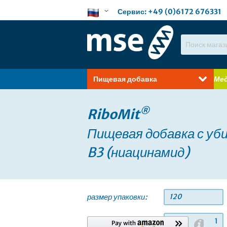
Skip
Язык
Сервис:
+49 (0)6172 676331
to
Content
Search
Пищевая добавка
Мед
®
RiboMit
Пищевая добавка с уб
B3 (ниацинамид)
размер упаковки:
120
количество: