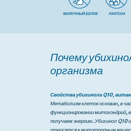
МОЛОЧНЫЙ БЕЛОК
ЛАКТОЗА
Перейти
к
началу
галереи
Почему убихинол
изображений
организма
Свойства убихинола Q10, витам
Метаболизм клеток основан, в ча
функционировании митохондрий, в
получаем энергию. Убихинол Q10 
относятся к митотропным вещес