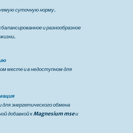
уемую суточную норму.
сбалансированное и разнообразное
 жизни.
нию
ом месте и в недоступном для
мация
и для энергетического обмена
ой добавкой к
Magnesium mse
и