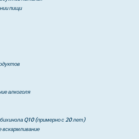
нии пищи
родуктов
ие алкоголя
убихинола Q10 (примерно с 20 лет)
е вскармливание