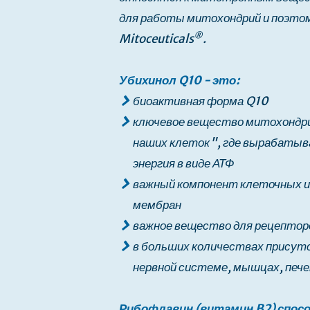
для работы митохондрий и поэто
®
Mitoceuticals
.
Убихинол Q10 - это:
биоактивная форма Q10
ключевое вещество митохондр
наших клеток", где вырабатыв
энергия в виде АТФ
важный компонент клеточных 
мембран
важное вещество для рецепторо
в больших количествах присутс
нервной системе, мышцах, печен
Рибофлавин (витамин B2) спос