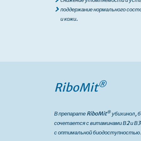
снижение утомляемости и уст
поддержание нормального сост
и кожи.
®
RiboMit
®
В препарате RiboMit
убихинол, 
сочетается с витаминами В2 и В3
с оптимальной биодоступностью