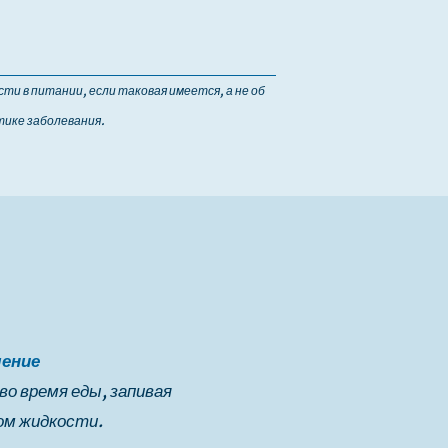
ти в питании, если таковая имеется, а не об
тике заболевания.
ление
 во время еды, запивая
м жидкости.