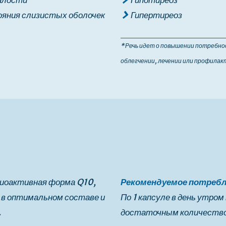
алости
Гипотиреоз
ояния слизистых оболочек
Гипертиреоз
* Речь идет о повышении потребнос
облегчении, лечении или профилак
биоактивная форма Q10,
Рекомендуемое потреб
 в оптимальном составе и
По 1 капсуле в день утром
.
достаточным количество