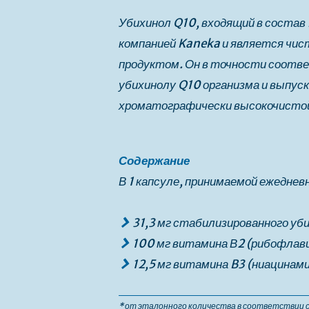
Убихинол Q10, входящий в состав
компанией Kaneka и является чис
продуктом. Он в точности соот
убихинолу Q10 организма и выпус
хроматографически высокочисто
Содержание
В 1 капсуле, принимаемой ежеднев
31,3 мг стабилизированного уб
100 мг витамина В2 (рибофлави
12,5 мг витамина B3 (ниацинам
* от эталонного количества в соответствии 