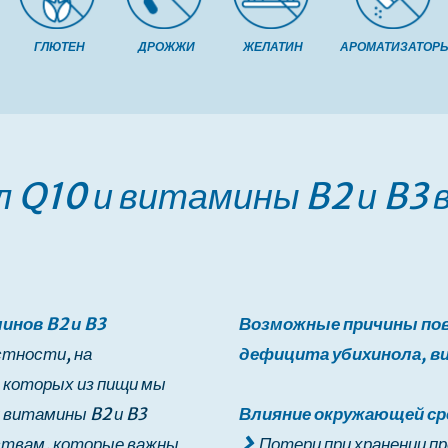
ГЛЮТЕН
ДРОЖЖИ
ЖЕЛАТИН
АРОМАТИЗАТОР
 Q10 и витамины B2 и B3 
инов B2 и B3
Возможные причины по
стности, на
дефицита убихинола, ви
 которых из пищи мы
и витамины B2 и B3
Влияние окружающей с
твам, которые важны
Потери при хранении п