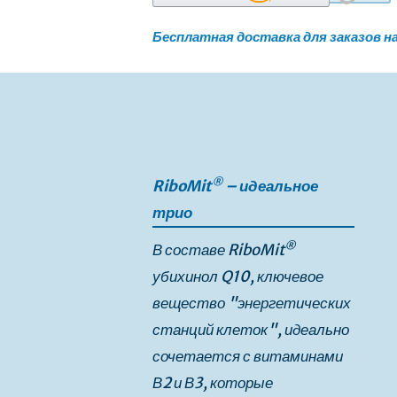
Бесплатная доставка для заказов на
Пропустить
и
перейти
к
галереям
изображений
®
RiboMit
– идеальное
трио
®
В составе RiboMit
убихинол Q10, ключевое
вещество "энергетических
станций клеток", идеально
сочетается с витаминами
В2 и В3, которые