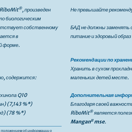
®
 RiboMit
, произведен
Не превышайте рекоменд
то биологическим
ветствует собственному
БАД не должны заменять 
кается в
питание и здоровый образ
й форме.
Рекомендации по хране
Хранить в сухом прохладн
но, содержится:
маленьких детей месте.
ихинола Q10
Дополнительная инфор
н) (7,143 %*)
Благодаря своей важност
®
ид) (78 %*)
RiboMit
является полезн
II
Mangan
mse
.
с положением об информации о