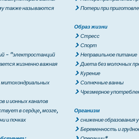
му также называются
Потери при приготовле
Образ жизни
Стресс
Спорт
ий - "электростанций
Неправильное питание
ается жизненно важная
Диета без молочных п
Курение
и митохондриальных
Солнечные ванны
Чрезмерное употреблен
в и ионных каналов
твует в сердце, мозге,
Организм
и и почках
снижение образования 
Беременность и грудно
обствует:
Операции*