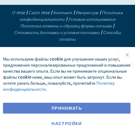
О mse
|
Сайт mse
|
Контакт
|
Импрессум
|
Политика
конфиденциальности
|
Условия использования
Политика отмены и образец формы отзыва
|
Стоимость доставки и условия поставки
|
Способы
оплаты
Мы используем файлы cookie для улучшения наших услуг,
Зак
предложения персонализированных предложений и повышения
качества вашего опыта. Если вы не принимаете опциональные
файлы cookie ниже, ваш опыт может быть затронут. Если вы
хотите узнать больше, пожалуйста, прочитайте
Политику
конфиденциальности
.
ПРИНИМАТЬ
НАСТРОЙКИ