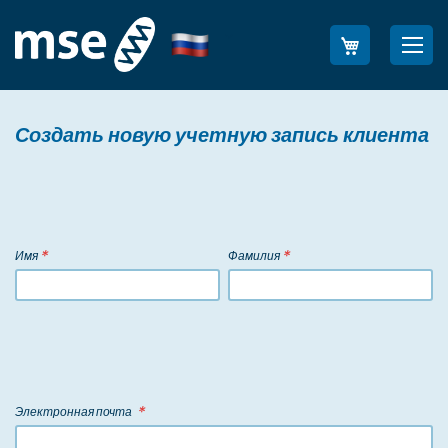
Skip
to
Язык
Sea
Content
Создать новую учетную запись клиента
Имя
*
Фамилия
*
Электронная почта