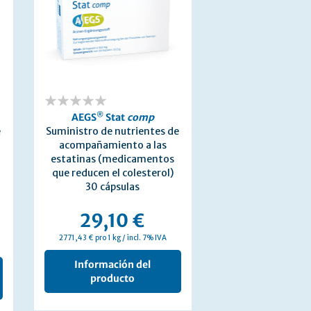
0%
®
AEGS
Stat
comp
e
Suministro de nutrientes de
acompañamiento a las
estatinas (medicamentos
que reducen el colesterol)
30 cápsulas
29,10 €
2771,43 € pro 1 kg / incl. 7% IVA
Información del
producto