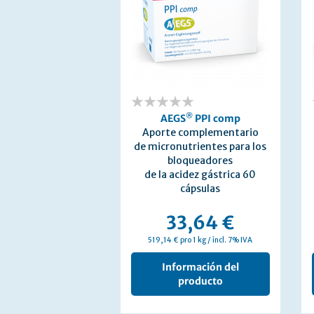
0%
®
AEGS
PPI comp
Aporte complementario
de micronutrientes para los
bloqueadores
de la acidez gástrica 60
cápsulas
33,64 €
519,14 € pro 1 kg / incl. 7% IVA
Información del
producto