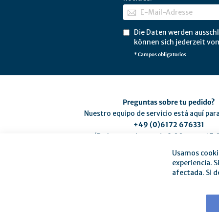
Die Daten werden ausschl
können sich jederzeit vo
* Campos obligatorios
Preguntas sobre tu pedido?
Nuestro equipo de servicio está aquí par
+49 (0)6172 676331
(De lunes a viernes de 9:00 a.m. a 17:
service@mse-pharma.de
Usamos cookie
experiencia. S
afectada. Si d
Acerca de mse
|
Sit
Política de cancelación y f