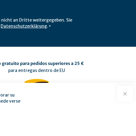
 nicht an Dritte weitergegeben. Sie
r
Datenschutzerklärung
.
*
 gratuito para pedidos superiores a 25 €
para entregas dentro de EU
orar su
Cerra
uede verse
minos y condiciones
 de entrega
|
Formas de pago