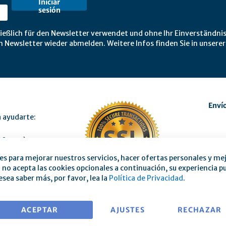
Iniciar
sesión
ießlich für den Newsletter verwendet und ohne Ihr Einverständnis
m Newsletter wieder abmelden. Weitere Infos finden Sie in unsere
Envío
a ayudarte:
00 p.m.)
s para mejorar nuestros servicios, hacer ofertas personales y mej
i no acepta las cookies opcionales a continuación, su experiencia p
esea saber más, por favor, lea la
Política de Privacidad
.
ACEPTAR
AJUSTES
RECHAZAR
io web de mse
|
Contacto
|
Aviso legal
|
Política de privacidad
|
Tér
ormulario de desistimiento modelo
|
Costos de envío y condiciones