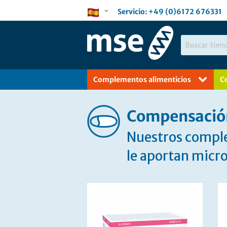
Ir
Lenguaje
Servicio:
+49 (0)6172 676331
al
contenido
Buscar
Complementos alimenticios
C
Compensación
Nuestros compl
le aportan mic