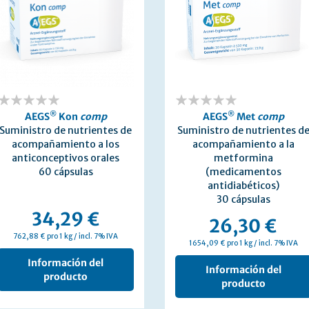
0%
®
0%
®
AEGS
Kon
comp
AEGS
Met
comp
Suministro de nutrientes de
Suministro de nutrientes d
acompañamiento a los
acompañamiento a la
anticonceptivos orales
metformina
60 cápsulas
(medicamentos
antidiabéticos)
30 cápsulas
34,29 €
26,30 €
762,88 € pro 1 kg / incl. 7% IVA
1654,09 € pro 1 kg / incl. 7% IVA
Información del
Información del
producto
producto