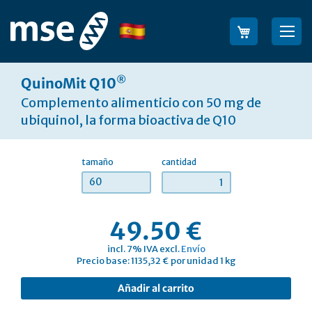
Ir
al
Lenguaje
Bus
contenido
®
QuinoMit Q10
Complemento alimenticio con 50 mg de
ubiquinol, la forma bioactiva de Q10
tamaño
cantidad
60
49.50 €
incl. 7% IVA excl.
Envío
Precio base: 1135,32 € por unidad 1 kg
Añadir al carrito