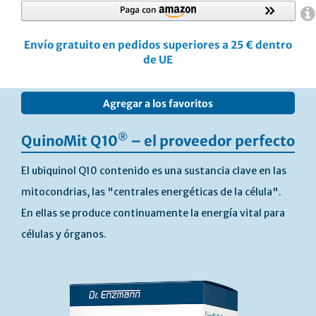
Envío gratuito en pedidos superiores a 25 € dentro
de UE
Skip
Agregar a los favoritos
to
the
end
®
QuinoMit Q10
– el proveedor perfecto
of
the
El ubiquinol Q10 contenido es una sustancia clave en las
images
mitocondrias, las "centrales energéticas de la célula".
gallery
En ellas se produce continuamente la energía vital para
células y órganos.