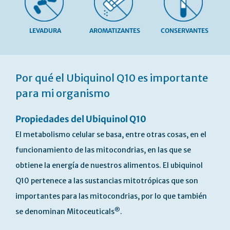
LEVADURA
AROMATIZANTES
CONSERVANTES
Skip
to
Por qué el Ubiquinol Q10 es importante
the
beginning
para mi organismo
of
the
Propiedades del Ubiquinol Q10
images
gallery
El metabolismo celular se basa, entre otras cosas, en el
funcionamiento de las mitocondrias, en las que se
obtiene la energía de nuestros alimentos. El ubiquinol
Q10 pertenece a las sustancias mitotrópicas que son
importantes para las mitocondrias, por lo que también
®
se denominan Mitoceuticals
.