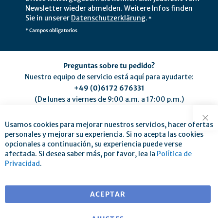
Newsletter wieder abmelden. Weitere Infos finden
Sie in unserer
Datenschutzerklärung
.
*
* Campos obligatorios
Preguntas sobre tu pedido?
Nuestro equipo de servicio está aquí para ayudarte:
+49 (0)6172 676331
(De lunes a viernes de 9:00 a.m. a 17:00 p.m.)
service@mse-pharma.de
Usamos cookies para mejorar nuestros servicios, hacer ofertas
Cer
personales y mejorar su experiencia. Si no acepta las cookies
opcionales a continuación, su experiencia puede verse
afectada. Si desea saber más, por favor, lea la
Política de
Privacidad
.
Envío gratuito para pedidos superiores a 25 €
para entregas dentro de EU
ACEPTAR