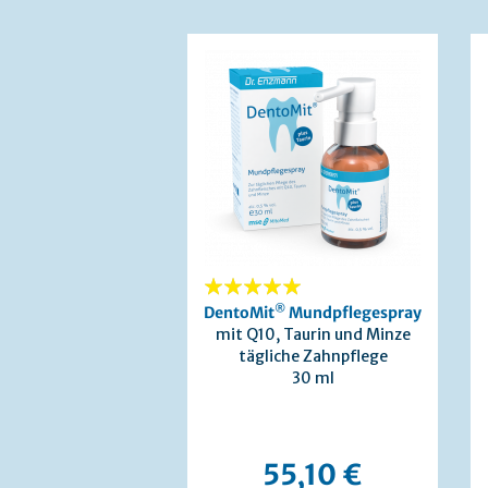
100%
®
DentoMit
Mundpflegespray
mit Q10, Taurin und Minze
tägliche Zahnpflege
30 ml
55,10 €