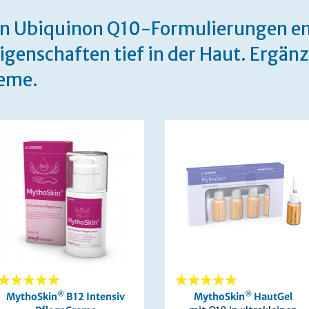
en Ubiquinon Q10-Formulierungen en
igenschaften tief in der Haut. Ergän
eme.
93%
®
100%
®
MythoSkin
B12 Intensiv
MythoSkin
HautGel