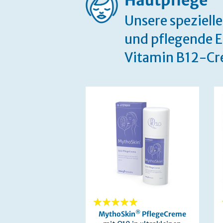
Hautpflege
Unsere speziell
und pflegende E
Vitamin B12-Cr
100%
®
MythoSkin
PflegeCreme