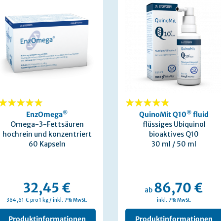
100%
®
91%
®
EnzOmega
QuinoMit Q10
fluid
Omega-3-Fettsäuren
flüssiges Ubiquinol
hochrein und konzentriert
bioaktives Q10
60 Kapseln
30 ml / 50 ml
32,45 €
86,70 €
ab
364,61 € pro 1 kg / inkl. 7% MwSt.
inkl. 7% MwSt.
Produktinformationen
Produktinformationen