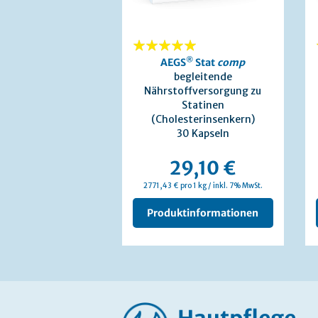
100%
®
AEGS
Stat
comp
begleitende
Nährstoffversorgung zu
Statinen
(Cholesterinsenkern)
30 Kapseln
29,10 €
2771,43 € pro 1 kg / inkl. 7% MwSt.
Produktinformationen