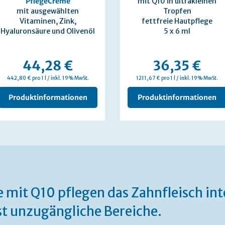
PflegeCreme
mit Q10 in ultrakleinen
mit ausgewählten
Tropfen
Vitaminen, Zink,
fettfreie Hautpflege
Hyaluronsäure und Olivenöl
5 x 6 ml
44,28 €
36,35 €
442,80 € pro 1 l / inkl. 19% MwSt.
1211,67 € pro 1 l / inkl. 19% MwSt.
Produktinformationen
Produktinformationen
 mit Q10 pflegen das Zahnfleisch int
nst unzugängliche Bereiche.