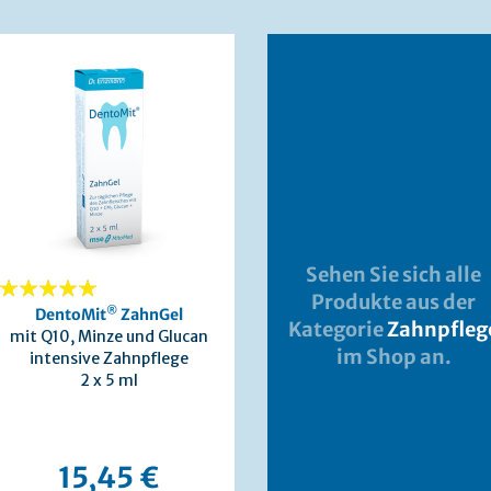
Sehen Sie sich alle
Produkte aus der
100%
®
DentoMit
ZahnGel
Kategorie
Zahnpfleg
mit Q10, Minze und Glucan
im Shop an.
intensive Zahnpflege
2 x 5 ml
15,45 €