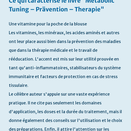
Ce qui caractérise le livre "Metabolic
début
de
Tuning – Prävention – Therapie"
la
Galerie
Une vitamine pour la poche de la blouse
d’images
Les vitamines, les minéraux, les acides aminés et autres
ont leur place aussi bien dans la prévention des maladies
que dans la thérapie médicale et le travail de
rééducation. L'accent est mis sur leur utilité prouvée en
tant qu'anti-inflammatoires, stabilisateurs du système
immunitaire et facteurs de protection en cas de stress
tissulaire.
Le célèbre auteur s'appuie sur une vaste expérience
pratique. Il ne cite pas seulement les domaines
d'application, les doses et la durée du traitement, mais il
donne également des conseils sur l'utilisation et le choix
des préparations. Enfin, il attire l'attention sur les