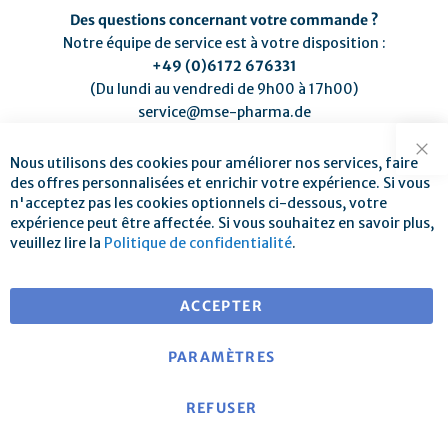
Des questions concernant votre commande ?
Notre équipe de service est à votre disposition :
+49 (0)6172 676331
(Du lundi au vendredi de 9h00 à 17h00)
service@mse-pharma.de
Nous utilisons des cookies pour améliorer nos services, faire
Fer
des offres personnalisées et enrichir votre expérience. Si vous
n'acceptez pas les cookies optionnels ci-dessous, votre
expérience peut être affectée. Si vous souhaitez en savoir plus,
Livraison gratuite pour les commandes de plus de 25 €
veuillez lire la
Politique de confidentialité
.
pour les livraisons vers l'UE
ACCEPTER
PARAMÈTRES
REFUSER
À propos de mse
|
Site web de mse
|
Contact
|
Mentions
légales
|
Politique de confidentialité
|
Conditions