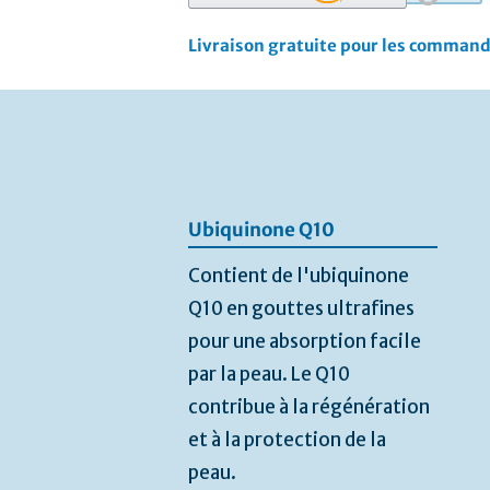
Livraison gratuite pour les command
Passer
à
la
fin
de
la
Ubiquinone Q10
galerie
d’images
Contient de l'ubiquinone
Q10 en gouttes ultrafines
pour une absorption facile
par la peau. Le Q10
contribue à la régénération
et à la protection de la
peau.