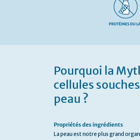
PROTÉINES DU LA
Passer
au
début
de
Pourquoi la My
la
Galerie
cellules souche
d’images
peau ?
Propriétés des ingrédients
La peau est notre plus grand orga