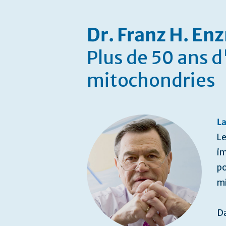
Dr. Franz H. E
Plus de 50 ans 
mitochondries
La
Le
im
po
mi
Da