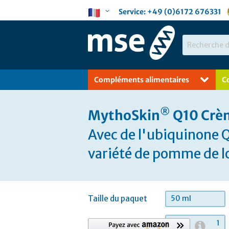
Aller
Langue
Service:
+49 (0)6172 676331
au
contenu
Chercher
Compléments alimentaires
C
®
MythoSkin
Q10 Crèm
Avec de l'ubiquinone Q
variété de pomme de l
Taille du paquet
50 ml
Quantité