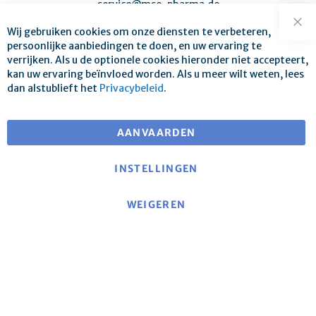
service@mse-pharma.de
Wij gebruiken cookies om onze diensten te verbeteren,
Slu
persoonlijke aanbiedingen te doen, en uw ervaring te
verrijken. Als u de optionele cookies hieronder niet accepteert,
kan uw ervaring beïnvloed worden. Als u meer wilt weten, lees
dan alstublieft het
Privacybeleid
.
Gratis verzending voor bestellingen boven €25
voor leveringen binnen EU
AANVAARDEN
INSTELLINGEN
WEIGEREN
Over mse
|
mse-website
|
Contact
|
Impressum
|
Privacyverklaring
|
Algemene voorwaarden
Annuleringsbeleid en model-herroepingsformulier
|
Verzendkosten en leveringsvoorwaarden
|
Betaalmethoden