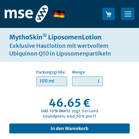
Direkt
zum
Sprache
Su
Inhalt
®
MythoSkin
LiposomenLotion
Exklusive Hautlotion mit wertvollem
Ubiquinon Q10 in Liposomenpartikeln
Packungsgröße:
Menge:
100 ml
46.65 €
inkl. 19% MwSt. zzgl.
Versand
Grundpreis: 466,50 € pro 1 l
In den Warenkorb