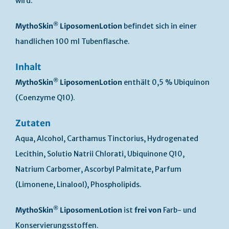
wird.
®
MythoSkin
LiposomenLotion
befindet sich in einer
handlichen 100 ml Tubenflasche.
Inhalt
®
MythoSkin
LiposomenLotion
enthält 0,5 % Ubiquinon
(Coenzyme Q10).
Zutaten
Aqua, Alcohol, Carthamus Tinctorius, Hydrogenated
Lecithin, Solutio Natrii Chlorati, Ubiquinone Q10,
Natrium Carbomer, Ascorbyl Palmitate, Parfum
(Limonene, Linalool), Phospholipids.
®
MythoSkin
LiposomenLotion
ist
frei von
Farb- und
Konservierungsstoffen.