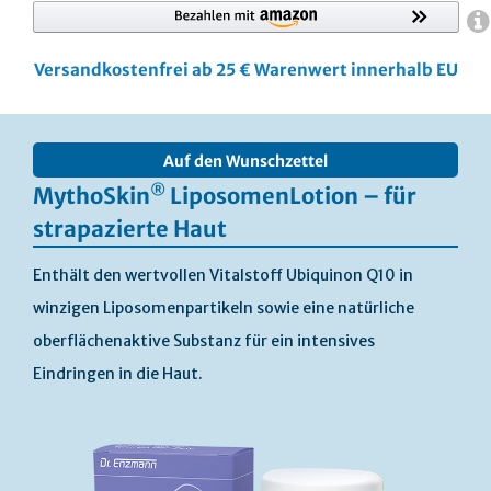
Versandkostenfrei ab 25 € Warenwert innerhalb EU
Skip
to
Auf den Wunschzettel
the
end
®
MythoSkin
LiposomenLotion – für
of
strapazierte Haut
the
images
Enthält den wertvollen Vitalstoff Ubiquinon Q10 in
gallery
winzigen Liposomenpartikeln sowie eine natürliche
oberflächenaktive Substanz für ein intensives
Eindringen in die Haut.