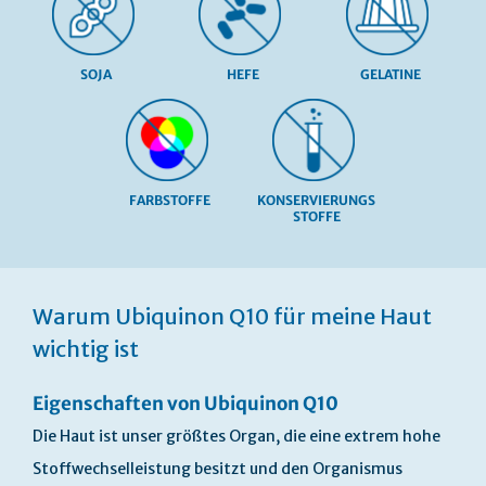
SOJA
HEFE
GELATINE
FARBSTOFFE
KONSERVIERUNGS
STOFFE
Skip
to
Warum Ubiquinon Q10 für meine Haut
the
beginning
wichtig ist
of
the
Eigenschaften von Ubiquinon Q10
images
gallery
Die Haut ist unser größtes Organ, die eine extrem hohe
Stoffwechselleistung besitzt und den Organismus