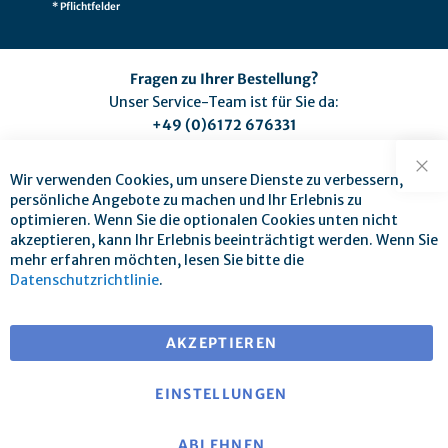
* Pflichtfelder
Fragen zu Ihrer Bestellung?
Unser Service-Team ist für Sie da:
+49 (0)6172 676331
(Montag bis Freitag zwischen 9:00 und 17:00 Uhr)
service@mse-pharma.de
Wir verwenden Cookies, um unsere Dienste zu verbessern,
Sch
persönliche Angebote zu machen und Ihr Erlebnis zu
optimieren. Wenn Sie die optionalen Cookies unten nicht
akzeptieren, kann Ihr Erlebnis beeinträchtigt werden. Wenn Sie
mehr erfahren möchten, lesen Sie bitte die
Datenschutzrichtlinie
.
Versandkostenfrei ab 25 € Warenwert
bei Versand innerhalb EU
AKZEPTIEREN
EINSTELLUNGEN
ABLEHNEN