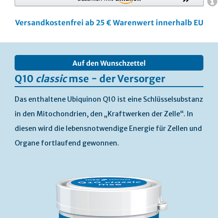
Versandkostenfrei ab 25 € Warenwert innerhalb EU
Skip
to
Auf den Wunschzettel
the
end
Q10
classic
mse − der Versorger
of
the
Das enthaltene Ubiquinon Q10 ist eine Schlüsselsubstanz
images
in den Mitochondrien, den „Kraftwerken der Zelle“. In
gallery
diesen wird die lebensnotwendige Energie für Zellen und
Organe fortlaufend gewonnen.