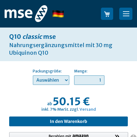
Direkt
zum
Sprache
Su
Inhalt
Q10
classic
mse
Nahrungsergänzungsmittel mit 30 mg
Ubiquinon Q10
Packungsgröße:
Menge:
50.15 €
ab
inkl. 7% MwSt. zzgl.
Versand
In den Warenkorb