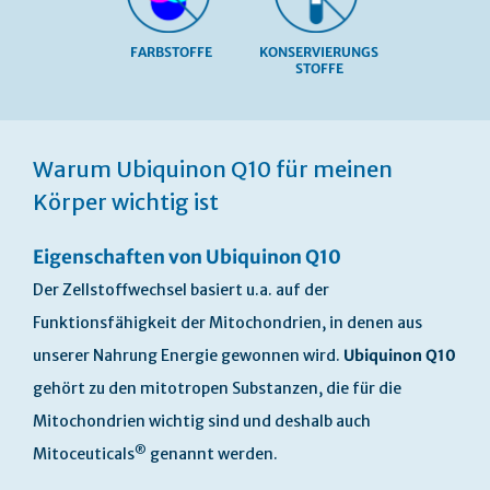
FARBSTOFFE
KONSERVIERUNGS
STOFFE
Skip
to
Warum Ubiquinon Q10 für meinen
the
beginning
Körper wichtig ist
of
the
Eigenschaften von Ubiquinon Q10
images
gallery
Der Zellstoffwechsel basiert u.a. auf der
Funktionsfähigkeit der Mitochondrien, in denen aus
unserer Nahrung Energie gewonnen wird.
Ubiquinon Q10
gehört zu den mitotropen Substanzen, die für die
Mitochondrien wichtig sind und deshalb auch
®
Mitoceuticals
genannt werden.