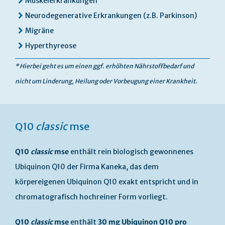
Muskelerkrankungen
Neurodegenerative Erkrankungen (z.B. Parkinson)
Migräne
Hyperthyreose
* Hierbei geht es um einen ggf. erhöhten Nährstoffbedarf und
nicht um Linderung, Heilung oder Vorbeugung einer Krankheit.
Q10
classic
mse
Q10
classic
mse
enthält rein biologisch gewonnenes
Ubiquinon Q10 der Firma Kaneka, das dem
körpereigenen Ubiquinon Q10 exakt entspricht und in
chromatografisch hochreiner Form vorliegt.
Q10
classic
mse
enthält
30 mg Ubiquinon Q10 pro