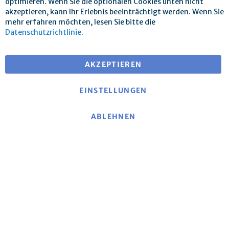
optimieren. Wenn Sie die optionalen Cookies unten nicht
akzeptieren, kann Ihr Erlebnis beeinträchtigt werden. Wenn Sie
mehr erfahren möchten, lesen Sie bitte die
Datenschutzrichtlinie
.
Versandkostenfrei ab 25 € Warenwert
bei Versand innerhalb EU
AKZEPTIEREN
EINSTELLUNGEN
ABLEHNEN
Über mse
|
mse-Website
|
Kontakt
|
Impressum
|
Datenschutzerklärung
|
Allgemeine
Geschäftsbedingungen
Widerrufsbelehrung und Muster-Widerrufsformular
|
Versandkosten und Lieferbedingungen
|
Zahlungsarten