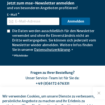
Jetzt zum mse-Newsletter anmelden
und von besonderen Angeboten profitieren!
E-Mail
Anmelden
Die Daten werden ausschließlich für den Newsletter
verwendet und ohne Ihr Einverständnis nicht an
Dritte weitergegeben. Sie können sich jederzeit vom
Newsletter wieder abmelden. Weitere Infos finden
Sie in unserer
Datenschutzerklärung
.
*
* Pflichtfelder
Fragen zu Ihrer Bestellung?
Unser Service-Team ist für Sie da:
+49 (0)6172 676331
(Montag bis Freitag zwischen 9:00 und 17:00 Uhr)
service@mse-pharma.de
Wir verwenden Cookies, um unsere Dienste zu verbessern,
Sch
persönliche Angebote zu machen und Ihr Erlebnis zu