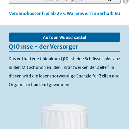
Versandkostenfrei ab 25 € Warenwert innerhalb EU
Skip
to
Auf den Wunschzettel
the
end
Q10 mse − der Versorger
of
the
Das enthaltene Ubiquinon Q10 ist eine Schlüsselsubstanz
images
in den Mitochondrien, den „Kraftwerken der Zelle“. In
gallery
diesen wird die lebensnotwendige Energie für Zellen und
Organe fortlaufend gewonnen.