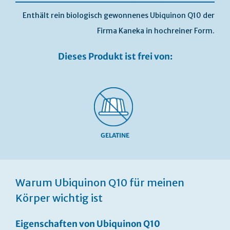
Enthält rein biologisch gewonnenes Ubiquinon Q10 der
Firma Kaneka in hochreiner Form.
Dieses Produkt ist frei von:
GELATINE
Skip
to
Warum Ubiquinon Q10 für meinen
the
beginning
Körper wichtig ist
of
the
Eigenschaften von Ubiquinon Q10
images