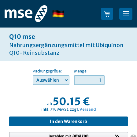
Direkt
zum
Sprache
Su
Inhalt
Q10 mse
Nahrungsergänzungsmittel mit Ubiquinon
Q10-Reinsubstanz
Packungsgröße:
Menge:
50.15 €
ab
inkl. 7% MwSt. zzgl.
Versand
In den Warenkorb