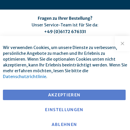
Fragen zu Ihrer Bestellung?
Unser Service-Team ist für Sie da:
+49 (0)6172 676331
(Montag bis Freitag zwischen 9:00 und 17:00 Uhr)
service@mse-pharma.de
Wir verwenden Cookies, um unsere Dienste zu verbessern,
Sch
persönliche Angebote zu machen und Ihr Erlebnis zu
optimieren. Wenn Sie die optionalen Cookies unten nicht
akzeptieren, kann Ihr Erlebnis beeinträchtigt werden. Wenn Sie
mehr erfahren möchten, lesen Sie bitte die
Datenschutzrichtlinie
.
Versandkostenfrei ab 25 € Warenwert
bei Versand innerhalb EU
AKZEPTIEREN
EINSTELLUNGEN
ABLEHNEN