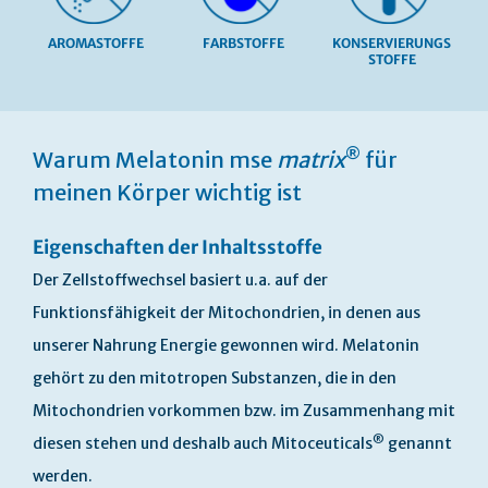
AROMASTOFFE
FARBSTOFFE
KONSERVIERUNGS
STOFFE
Skip
to
®
Warum Melatonin mse
matrix
für
the
beginning
meinen Körper wichtig ist
of
the
Eigenschaften der Inhaltsstoffe
images
gallery
Der Zellstoffwechsel basiert u.a. auf der
Funktionsfähigkeit der Mitochondrien, in denen aus
unserer Nahrung Energie gewonnen wird. Melatonin
gehört zu den mitotropen Substanzen, die in den
Mitochondrien vorkommen bzw. im Zusammenhang mit
®
diesen stehen und deshalb auch Mitoceuticals
genannt
werden.