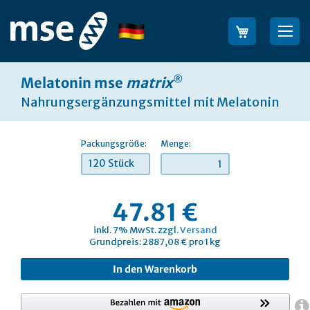
Direkt
zum
Sprache
Su
Inhalt
®
Melatonin mse
matrix
Nahrungsergänzungsmittel mit Melatonin
Packungsgröße:
Menge:
120 Stück
47.81 €
inkl. 7% MwSt. zzgl.
Versand
Grundpreis: 2887,08 € pro 1 kg
In den Warenkorb