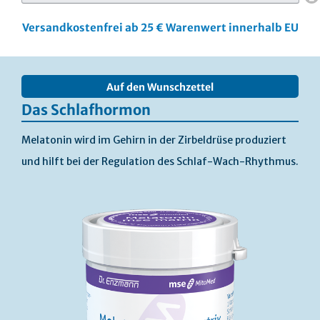
Versandkostenfrei ab 25 € Warenwert innerhalb EU
Skip
to
Auf den Wunschzettel
the
end
Das Schlafhormon
of
the
Melatonin wird im Gehirn in der Zirbeldrüse produziert
images
und hilft bei der Regulation des Schlaf-Wach-Rhythmus.
gallery