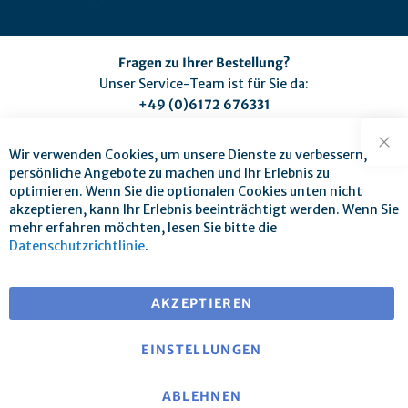
Fragen zu Ihrer Bestellung?
Unser Service-Team ist für Sie da:
+49 (0)6172 676331
(Montag bis Freitag zwischen 9:00 und 17:00 Uhr)
service@mse-pharma.de
Wir verwenden Cookies, um unsere Dienste zu verbessern,
Sch
persönliche Angebote zu machen und Ihr Erlebnis zu
optimieren. Wenn Sie die optionalen Cookies unten nicht
akzeptieren, kann Ihr Erlebnis beeinträchtigt werden. Wenn Sie
mehr erfahren möchten, lesen Sie bitte die
Datenschutzrichtlinie
.
Versandkostenfrei ab 25 € Warenwert
bei Versand innerhalb EU
AKZEPTIEREN
EINSTELLUNGEN
ABLEHNEN