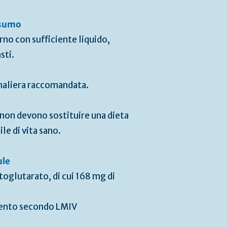
nsumo
no con sufficiente liquido,
sti.
naliera raccomandata.
 non devono sostituire una dieta
ile di vita sano.
ule
toglutarato, di cui 168 mg di
imento secondo LMIV