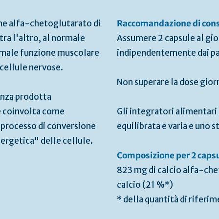
e alfa-chetoglutarato di
Raccomandazione di co
 tra l'altro, al normale
Assumere 2 capsule al gior
rmale funzione muscolare
indipendentemente dai pa
 cellule nervose.
Non superare la dose gior
anza prodotta
è coinvolta come
Gli integratori alimentari
 processo di conversione
equilibrata e varia e uno st
ergetica" delle cellule.
Composizione per 2 caps
823 mg di calcio alfa-che
calcio (21 %*)
* della quantità di rifer