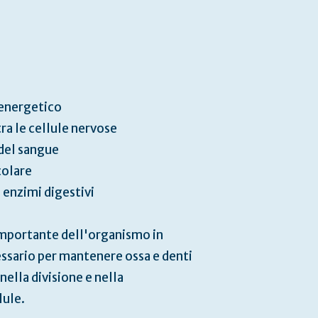
energetico
ra le cellule nervose
del sangue
olare
 enzimi digestivi
ù importante dell'organismo in
essario per mantenere ossa e denti
nella divisione e nella
lule.