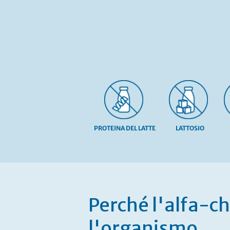
PROTEINA DEL LATTE
LATTOSIO
Vai
all'inizio
della
galleria
Perché l'alfa-ch
di
immagini
l'organismo