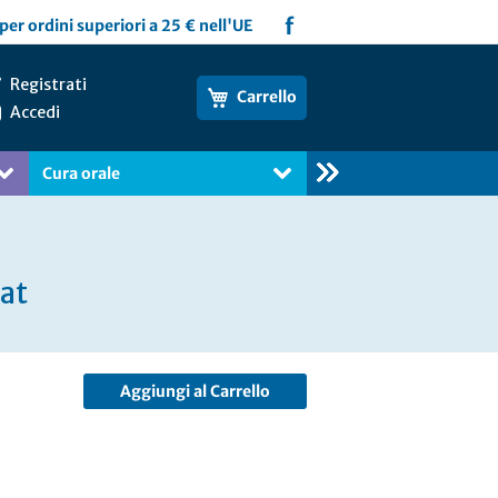
f
per ordini superiori a 25 € nell'UE
Registrati
Carrello
Accedi
Cura orale
Libri
at
Aggiungi al Carrello