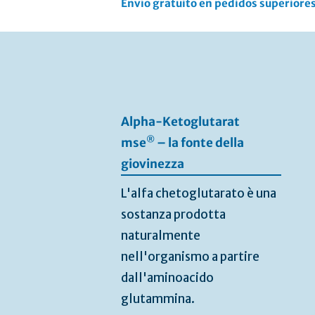
Envío gratuito en pedidos superiores
Vai
alla
fine
della
galleria
di
Alpha-Ketoglutarat
immagini
®
mse
– la fonte della
giovinezza
L'alfa chetoglutarato è una
sostanza prodotta
naturalmente
nell'organismo a partire
dall'aminoacido
glutammina.