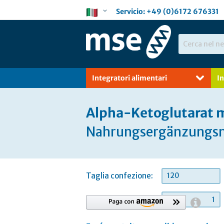
Salta
Lingua
Servicio:
+49 (0)6172 676331
al
contenuto
Search
Integratori alimentari
I
Alpha-Ketoglutarat
Nahrungsergänzungsmi
Taglia confezione:
120
quantità: