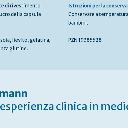
e di rivestimento
Istruzioni per la conserv
ucro della capsula
Conservare a temperatura 
bambini.
soia, lievito, gelatina,
PZN 19385528
enza glutine.
nzmann
i esperienza clinica in medi