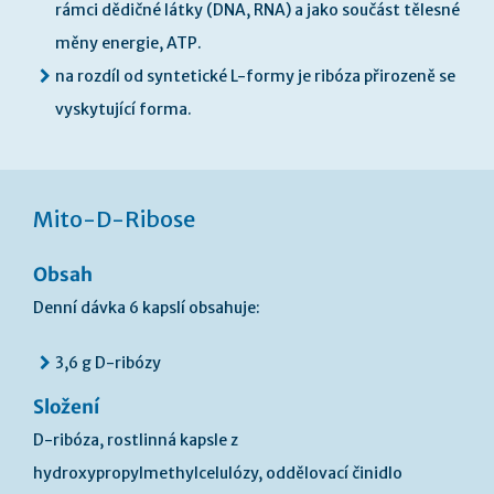
rámci dědičné látky (DNA, RNA) a jako součást tělesné
měny energie, ATP.
na rozdíl od syntetické L-formy je ribóza přirozeně se
vyskytující forma.
Mito-D-Ribose
Obsah
Denní dávka 6 kapslí obsahuje:
3,6 g D-ribózy
Složení
D-ribóza, rostlinná kapsle z
hydroxypropylmethylcelulózy, oddělovací činidlo