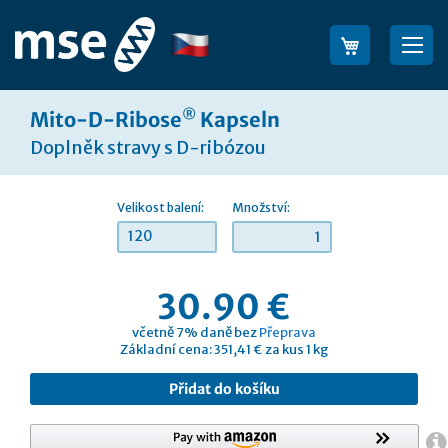
Přejít
na
Jazyk
Sea
obsah
®
Mito-D-Ribose
Kapseln
Doplněk stravy s D-ribózou
Velikost balení:
Množství:
120
30.90 €
včetně 7% daně bez
Přeprava
Základní cena: 351,41 € za kus 1 kg
Přidat do košíku