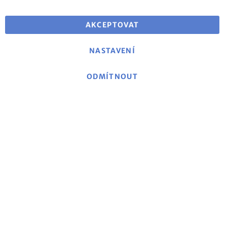
Doprava zdarma při objednávce nad 25 €
pro dodání v EU
AKCEPTOVAT
NASTAVENÍ
ODMÍTNOUT
O mse
|
mse Web
|
Kontakt
|
Otisk
|
Prohlášení o
ochraně dat/Politika ochrany soukromí
|
Obecné
obchodní podmínky
Politika zrušení a formulář pro zrušení
|
Náklady na
dopravu a dodací podmínky
|
Platební metody