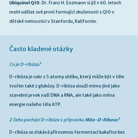
Ubiquinol Q10
. Dr. Franz H. Enzmann si již v 60. letech
mohl udělat své první formující zkušenosti s Q10 v
dětské nemocnici v Stanfordu, Kalifornie.
Často kladené otázky
Co je D-ribóza?
D-ribóza je cukr s 5 atomy uhlíku, který může být v těle
tvořen také z glukózy. D-ribóza slouží mimo jiné jako
stavební prvek naší DNA a RNA, ale také jako měna
energie našeho těla ATP.
Z čeho pochází D-ribóza v přípravku
Mito-D-Ribose
?
D-ribóza se získává přirozenou fermentací kukuřice bez