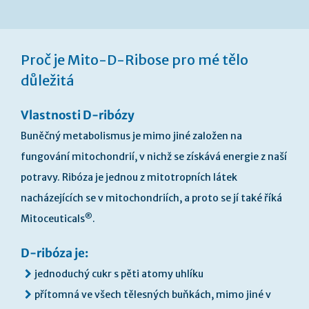
Přeskočit
na
Proč je Mito-D-Ribose pro mé tělo
začátek
galerie
důležitá
s
obrázky
Vlastnosti D-ribózy
Buněčný metabolismus je mimo jiné založen na
fungování mitochondrií, v nichž se získává energie z naší
potravy. Ribóza je jednou z mitotropních látek
nacházejících se v mitochondriích, a proto se jí také říká
®
Mitoceuticals
.
D-ribóza je:
jednoduchý cukr s pěti atomy uhlíku
přítomná ve všech tělesných buňkách, mimo jiné v