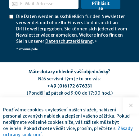
Přihlásit
se
Die Daten werden ausschließlich für den Newsletter
verwendet und ohne Ihr Einverständnis nicht an
Dritte weitergegeben. Sie können sich jederzeit vom
Newsletter wieder abmelden. Weitere Infos finden
Sie in unserer
Datenschutzerklärung
.
*
* Povinná pole
Máte dotazy ohledně vaší objednávky?
Náš servisní tým je tu pro vás:
+49 (0)6172 676331
(Pondělí až pátek od 9:00 do 17:00 hod.)
service@mse-pharma.de
Používáme cookies k vylepšení našich služeb, nabízení
Zav
personalizovaných nabídek a zlepšení vašeho zážitku. Pokud
nepřijmete volitelné cookies níže, váš zážitek může být
ovlivněn. Pokud chcete vědět více, prosím, přečtěte si
Zásady
ochrany soukromí
.