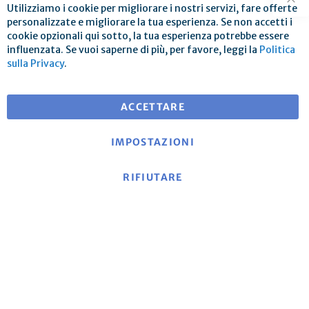
Utilizziamo i cookie per migliorare i nostri servizi, fare offerte
Chi
personalizzate e migliorare la tua esperienza. Se non accetti i
cookie opzionali qui sotto, la tua esperienza potrebbe essere
influenzata. Se vuoi saperne di più, per favore, leggi la
Politica
Spedizione gratuita per ordini superiori a € 25
sulla Privacy
.
per consegne in EU
ACCETTARE
IMPOSTAZIONI
RIFIUTARE
Informazioni su mse
|
Sito web di mse
|
Contatto
|
Impronta
|
Informativa sulla privacy
|
Termini e
condizioni
Politica di cancellazione e modulo di recesso modello
|
Costi di spedizione e condizioni di consegna
|
Metodi di
pagamento