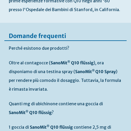
prime esperienze formative con Q10 negli anni '60
presso l'Ospedale dei Bambini di Stanford, in California.
Domande frequenti
Perché esistono due prodotti?
®
Oltre al contagocce (
SanoMit
Q10 flüssig
), ora
®
disponiamo di una testina spray (
SanoMit
Q10 Spray
)
per rendere più comodo il dosaggio. Tuttavia, la formula
è rimasta invariata.
Quanti mg di ubichinone contiene una goccia di
®
SanoMit
Q10 flüssig
?
®
1 goccia di
SanoMit
Q10 flüssig
contiene 2,5 mg di