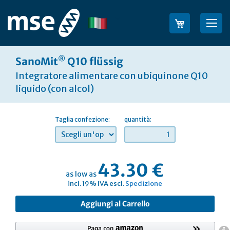
Salta
al
Lingua
Sea
contenuto
®
SanoMit
Q10 flüssig
Integratore alimentare con ubiquinone Q10
liquido (con alcol)
Taglia confezione:
quantità:
43.30 €
as low as
incl. 19% IVA escl.
Spedizione
Aggiungi al Carrello