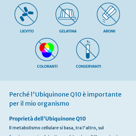
LIEVITO
GELATINA
AROMI
COLORANTI
CONSERVANTI
Vai
all'inizio
Perché l'Ubiquinone Q10 è importante
della
galleria
per il mio organismo
di
immagini
Proprietà dell'Ubiquinone Q10
Il metabolismo cellulare si basa, tra l'altro, sul