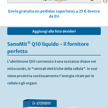
Envío gratuito en pedidos superiores a 25 € dentro
de EU
Vai
Aggiungi alla lista desideri
alla
fine
della
®
SanoMit
Q10 liquido - il fornitore
galleria
perfetto
di
immagini
L'ubichinone Q10 contenuto è una sostanza chiave nei
mitocondri, le "centrali elettriche della cellula". In essi
viene prodotta continuamente l'energia vitale per le
cellule e gli organi.