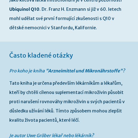
Jako klíčová látka mitochondrií je v centru pozornosti
Ubiquinol Q10
. Dr. Franz H. Enzmann si již v 60. letech
mohl udělat své první formující zkušenosti s Q10 v
dětské nemocnici v Stanfordu, Kalifornie.
Často kladené otázky
Pro koho je kniha
"Arzneimittel und Mikronährstoffe"
?
Tato kniha je určena především lékárníkům a lékařům,
kteří by chtěli cílenou suplementací mikroživin působit
proti narušení rovnováhy mikroživin u svých pacientů v
důsledku užívání léků. Tímto způsobem mohou zlepšit
kvalitu života pacientů, které léčí.
Je autor Uwe Gröber lékař nebo lékárník?