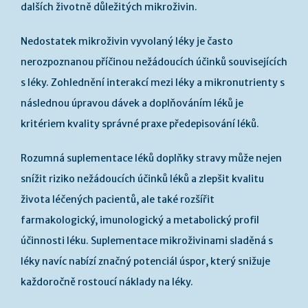
dalších životně důležitých mikroživin.
Nedostatek mikroživin vyvolaný léky je často
nerozpoznanou příčinou nežádoucích účinků souvisejících
s léky. Zohlednění interakcí mezi léky a mikronutrienty s
následnou úpravou dávek a doplňováním léků je
kritériem kvality správné praxe předepisování léků.
Rozumná suplementace léků doplňky stravy může nejen
snížit riziko nežádoucích účinků léků a zlepšit kvalitu
života léčených pacientů, ale také rozšířit
farmakologický, imunologický a metabolický profil
účinnosti léku. Suplementace mikroživinami sladěná s
léky navíc nabízí značný potenciál úspor, který snižuje
každoročně rostoucí náklady na léky.