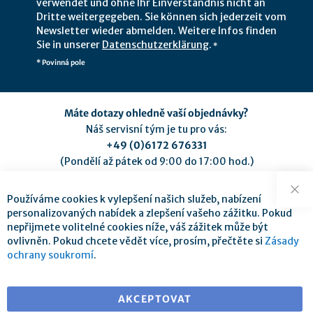
verwendet und ohne Ihr Einverständnis nicht an
Dritte weitergegeben. Sie können sich jederzeit vom
Newsletter wieder abmelden. Weitere Infos finden
Sie in unserer
Datenschutzerklärung
.
*
* Povinná pole
Máte dotazy ohledně vaší objednávky?
Náš servisní tým je tu pro vás:
+49 (0)6172 676331
(Pondělí až pátek od 9:00 do 17:00 hod.)
service@mse-pharma.de
Používáme cookies k vylepšení našich služeb, nabízení
Zav
personalizovaných nabídek a zlepšení vašeho zážitku. Pokud
nepřijmete volitelné cookies níže, váš zážitek může být
ovlivněn. Pokud chcete vědět více, prosím, přečtěte si
Zásady
ochrany soukromí
.
Doprava zdarma při objednávce nad 25 €
pro dodání v EU
AKCEPTOVAT