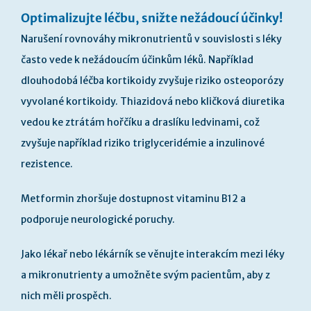
Optimalizujte léčbu, snižte nežádoucí účinky!
Narušení rovnováhy mikronutrientů v souvislosti s léky
často vede k nežádoucím účinkům léků. Například
dlouhodobá léčba kortikoidy zvyšuje riziko osteoporózy
vyvolané kortikoidy. Thiazidová nebo kličková diuretika
vedou ke ztrátám hořčíku a draslíku ledvinami, což
zvyšuje například riziko triglyceridémie a inzulinové
rezistence.
Metformin zhoršuje dostupnost vitaminu B12 a
podporuje neurologické poruchy.
Jako lékař nebo lékárník se věnujte interakcím mezi léky
a mikronutrienty a umožněte svým pacientům, aby z
nich měli prospěch.