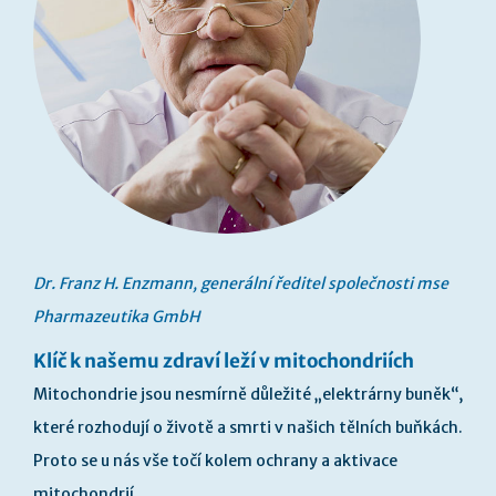
Dr. Franz H. Enzmann, generální ředitel společnosti mse
Pharmazeutika GmbH
Klíč k našemu zdraví leží v mitochondriích
Mitochondrie jsou nesmírně důležité „elektrárny buněk“,
které rozhodují o životě a smrti v našich tělních buňkách.
Proto se u nás vše točí kolem ochrany a aktivace
mitochondrií.