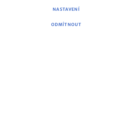
NASTAVENÍ
ODMÍTNOUT
O mse
|
mse Web
|
Kontakt
|
Otisk
|
Prohlášení o
ochraně dat/Politika ochrany soukromí
|
Obecné
obchodní podmínky
Politika zrušení a formulář pro zrušení
|
Náklady na
dopravu a dodací podmínky
|
Platební metody