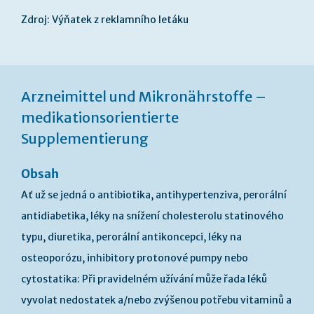
Zdroj: Výňatek z reklamního letáku
Arzneimittel und Mikronährstoffe –
medikationsorientierte
Supplementierung
Obsah
Ať už se jedná o antibiotika, antihypertenziva, perorální
antidiabetika, léky na snížení cholesterolu statinového
typu, diuretika, perorální antikoncepci, léky na
osteoporózu, inhibitory protonové pumpy nebo
cytostatika: Při pravidelném užívání může řada léků
vyvolat nedostatek a/nebo zvýšenou potřebu vitaminů a