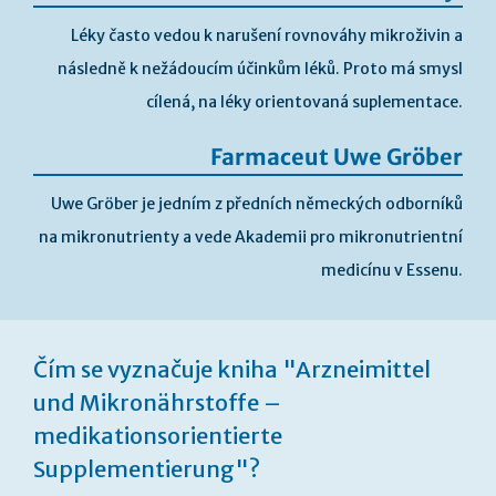
Léky často vedou k narušení rovnováhy mikroživin a
následně k nežádoucím účinkům léků. Proto má smysl
cílená, na léky orientovaná suplementace.
Farmaceut Uwe Gröber
Uwe Gröber je jedním z předních německých odborníků
na mikronutrienty a vede Akademii pro mikronutrientní
medicínu v Essenu.
Přeskočit
na
Čím se vyznačuje kniha "Arzneimittel
začátek
galerie
und Mikronährstoffe –
s
medikationsorientierte
obrázky
Supplementierung"?