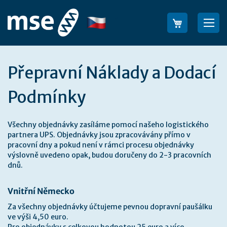
Přejít
na
Jazyk
Sea
obsah
Přepravní Náklady a Dodací
Podmínky
Všechny objednávky zasíláme pomocí našeho logistického
partnera UPS. Objednávky jsou zpracovávány přímo v
pracovní dny a pokud není v rámci procesu objednávky
výslovně uvedeno opak, budou doručeny do 2-3 pracovních
dnů.
Vnitřní Německo
Za všechny objednávky účtujeme pevnou dopravní paušálku
ve výši 4,50 euro.