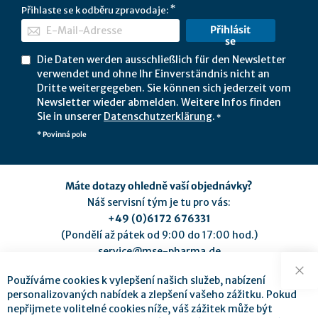
Přihlaste se k odběru zpravodaje:
Přihlásit
se
Die Daten werden ausschließlich für den Newsletter
verwendet und ohne Ihr Einverständnis nicht an
Dritte weitergegeben. Sie können sich jederzeit vom
Newsletter wieder abmelden. Weitere Infos finden
Sie in unserer
Datenschutzerklärung
.
*
* Povinná pole
Máte dotazy ohledně vaší objednávky?
Náš servisní tým je tu pro vás:
+49 (0)6172 676331
(Pondělí až pátek od 9:00 do 17:00 hod.)
service@mse-pharma.de
Používáme cookies k vylepšení našich služeb, nabízení
Zav
personalizovaných nabídek a zlepšení vašeho zážitku. Pokud
nepřijmete volitelné cookies níže, váš zážitek může být