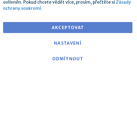
ovlivněn. Pokud chcete vědět více, prosím, přečtěte si
Zásady
ochrany soukromí
.
Doprava zdarma při objednávce nad 25 €
pro dodání v EU
AKCEPTOVAT
NASTAVENÍ
ODMÍTNOUT
O mse
|
mse Web
|
Kontakt
|
Otisk
|
Prohlášení o
ochraně dat/Politika ochrany soukromí
|
Obecné
obchodní podmínky
Politika zrušení a formulář pro zrušení
|
Náklady na
dopravu a dodací podmínky
|
Platební metody