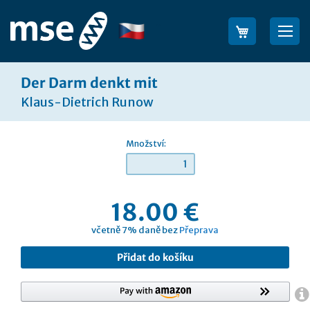
Přejít
na
Jazyk
Sea
obsah
Der Darm denkt mit
Klaus-Dietrich Runow
Množství:
18.00 €
včetně 7% daně bez
Přeprava
Přidat do košíku