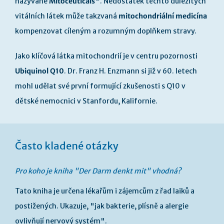
nazývané
Mitoceuticals
. Nedostatek těchto důležitých
vitálních látek může takzvaná
mitochondriální medicína
kompenzovat cíleným a rozumným doplňkem stravy.
Jako klíčová látka mitochondrií je v centru pozornosti
Ubiquinol Q10
. Dr. Franz H. Enzmann si již v 60. letech
mohl udělat své první formující zkušenosti s Q10 v
dětské nemocnici v Stanfordu, Kalifornie.
Často kladené otázky
Pro koho je kniha "Der Darm denkt mit" vhodná?
Tato kniha je určena lékařům i zájemcům z řad laiků a
postižených. Ukazuje, "jak bakterie, plísně a alergie
ovlivňují nervový systém".