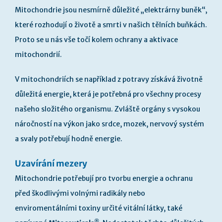
Mitochondrie jsou nesmírně důležité „elektrárny buněk“,
které rozhodují o životě a smrti v našich tělních buňkách.
Proto se u nás vše točí kolem ochrany a aktivace
mitochondrií.
V mitochondriích se například z potravy získává životně
důležitá energie, která je potřebná pro všechny procesy
našeho složitého organismu. Zvláště orgány s vysokou
náročností na výkon jako srdce, mozek, nervový systém
a svaly potřebují hodně energie.
Uzavírání mezery
Mitochondrie potřebují pro tvorbu energie a ochranu
před škodlivými volnými radikály nebo
enviromentálními toxiny určité vitální látky, také
®