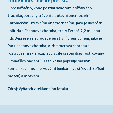
Tuto knihu si musíte přečíst...
...pro každého, koho postihl syndrom dráždivého
tračníku, poruchy trávení a duševní onemocnění.
Chronickými střevními onemocněními, jako je ulcerózní
kolitida a Crohnova choroba, trpí v Evropě 2,2 milionu
lidí. Deprese a neurodegenerativní onemocnění, jako je
Parkinsonova choroba, Alzheimerova choroba a
roztroušená skleróza, jsou stále častěji diagnostikovány
u mladších pacientů. Tato kniha popisuje masivní
komunikaci mezi nervovými buňkami ve střevech (břišní
mozek) a mozkem.
Zdroj: Výňatek z reklamního letáku