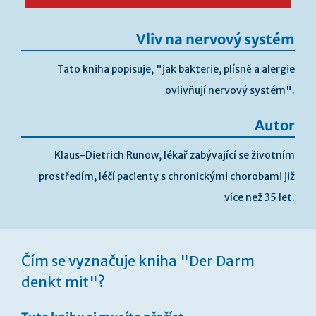
Vliv na nervový systém
Tato kniha popisuje, "jak bakterie, plísně a alergie
ovlivňují nervový systém".
Autor
Klaus-Dietrich Runow, lékař zabývající se životním
prostředím, léčí pacienty s chronickými chorobami již
více než 35 let.
Přeskočit
na
Čím se vyznačuje kniha "Der Darm
začátek
galerie
denkt mit"?
s
obrázky