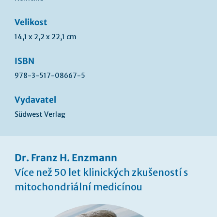
Velikost
14,1 x 2,2 x 22,1 cm
ISBN
978-3-517-08667-5
Vydavatel
Südwest Verlag
Dr. Franz H. Enzmann
Více než 50 let klinických zkušeností s
mitochondriální medicínou