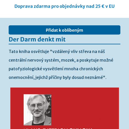
Doprava zdarma pro objednávky nad 25 € v EU
Přeskočit
na
Přidat k oblíbeným
konec
galerie
Der Darm denkt mit
s
obrázky
Tato kniha osvětluje "vzdálený vliv střeva na náš
centrální nervový systém, mozek, a poskytuje možné
patofyziologické vysvětlení mnoha chronických
onemocnění, jejichž příčiny byly dosud neznámé".