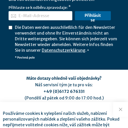
Přihlaste se k odběru zpravodaje:
Přihlásit
se
Die Daten werden ausschließlich für den Newsletter
verwendet und ohne Ihr Einverständnis nicht an
Dritte weitergegeben. Sie können sich jederzeit vom
Newsletter wieder abmelden. Weitere Infos finden
Sie in unserer
Datenschutzerklärung
.
*
* Povinná pole
Máte dotazy ohledně vaší objednávky?
Náš servisní tým je tu pro vás:
+49 (0)6172 676331
(Pondělí až pátek od 9:00 do 17:00 hod.)
service@mse-pharma.de
Používáme cookies k vylepšení našich služeb, nabízení
Zav
personalizovaných nabídek a zlepšení vašeho zážitku. Pokud
nepřijmete volitelné cookies níže, váš zážitek může být