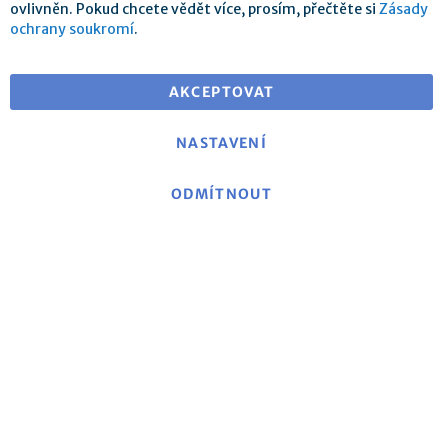
ovlivněn. Pokud chcete vědět více, prosím, přečtěte si
Zásady
ochrany soukromí
.
Doprava zdarma při objednávce nad 25 €
pro dodání v EU
AKCEPTOVAT
NASTAVENÍ
ODMÍTNOUT
O mse
|
mse Web
|
Kontakt
|
Otisk
|
Prohlášení o
ochraně dat/Politika ochrany soukromí
|
Obecné
obchodní podmínky
Politika zrušení a formulář pro zrušení
|
Náklady na
dopravu a dodací podmínky
|
Platební metody