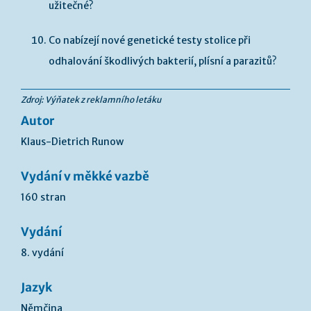
užitečné?
Co nabízejí nové genetické testy stolice při
odhalování škodlivých bakterií, plísní a parazitů?
Zdroj: Výňatek z reklamního letáku
Autor
Klaus-Dietrich Runow
Vydání v měkké vazbě
160 stran
Vydání
8. vydání
Jazyk
Němčina