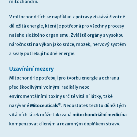
mitochondrií.
V mitochondriích se například z potravy získává životně
důležitá energie, která je potřebná pro všechny procesy
našeho složitého organismu. Zvláště orgány s vysokou
náročností na výkon jako srdce, mozek, nervový systém
a svaly potřebují hodně energie.
Uzavírání mezery
Mitochondrie potřebují pro tvorbu energie a ochranu
před škodlivými volnými radikály nebo
enviromentálními toxiny určité vitální látky, také
®
nazývané
Mitoceuticals
. Nedostatek těchto důležitých
vitálních látek může takzvaná
mitochondriální medicína
kompenzovat cíleným a rozumným doplňkem stravy.