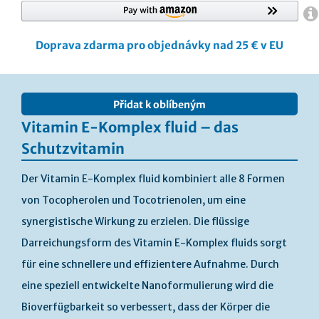
Doprava zdarma pro objednávky nad 25 € v EU
Přeskočit
na
Přidat k oblíbeným
konec
galerie
Vitamin E-Komplex fluid – das
s
Schutzvitamin
obrázky
Der Vitamin E-Komplex fluid kombiniert alle 8 Formen
von Tocopherolen und Tocotrienolen, um eine
synergistische Wirkung zu erzielen. Die flüssige
Darreichungsform des Vitamin E-Komplex fluids sorgt
für eine schnellere und effizientere Aufnahme. Durch
eine speziell entwickelte Nanoformulierung wird die
Bioverfügbarkeit so verbessert, dass der Körper die