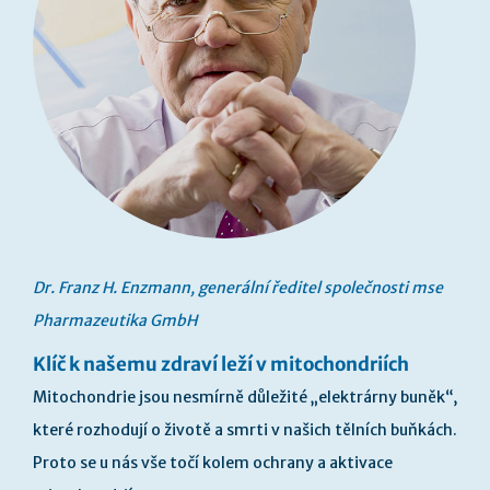
Dr. Franz H. Enzmann, generální ředitel společnosti mse
Pharmazeutika GmbH
Klíč k našemu zdraví leží v mitochondriích
Mitochondrie jsou nesmírně důležité „elektrárny buněk“,
které rozhodují o životě a smrti v našich tělních buňkách.
Proto se u nás vše točí kolem ochrany a aktivace