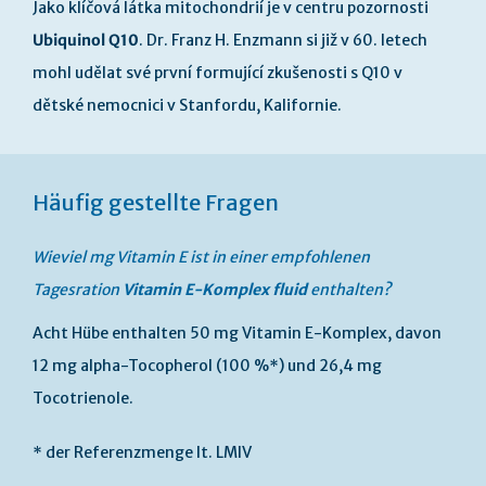
Jako klíčová látka mitochondrií je v centru pozornosti
Ubiquinol Q10
. Dr. Franz H. Enzmann si již v 60. letech
mohl udělat své první formující zkušenosti s Q10 v
dětské nemocnici v Stanfordu, Kalifornie.
Häufig gestellte Fragen
Wieviel mg Vitamin E ist in einer empfohlenen
Tagesration
Vitamin E-Komplex fluid
enthalten?
Acht Hübe enthalten 50 mg Vitamin E-Komplex, davon
12 mg alpha-Tocopherol (100 %*) und 26,4 mg
Tocotrienole.
* der Referenzmenge lt. LMIV