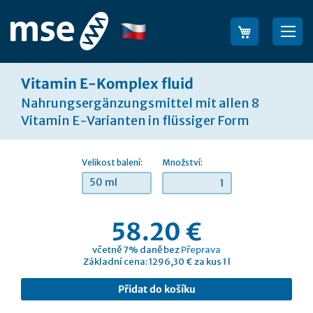
Přejít
na
Jazyk
Sea
obsah
Vitamin E-Komplex fluid
Nahrungsergänzungsmittel mit allen 8
Vitamin E-Varianten in flüssiger Form
Velikost balení:
Množství:
50 ml
58.20 €
včetně 7% daně bez
Přeprava
Základní cena: 1296,30 € za kus 1 l
Přidat do košíku