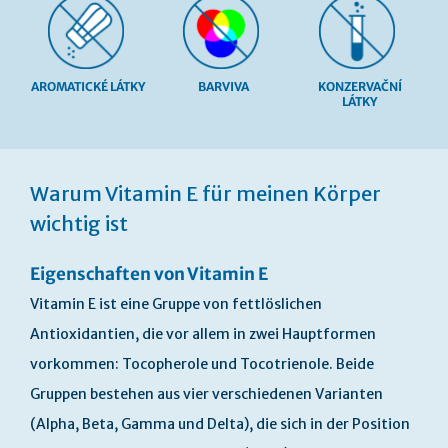
AROMATICKÉ LÁTKY
BARVIVA
KONZERVAČNÍ
LÁTKY
Přeskočit
na
Warum Vitamin E für meinen Körper
začátek
galerie
wichtig ist
s
obrázky
Eigenschaften von Vitamin E
Vitamin E ist eine Gruppe von fettlöslichen
Antioxidantien, die vor allem in zwei Hauptformen
vorkommen: Tocopherole und Tocotrienole. Beide
Gruppen bestehen aus vier verschiedenen Varianten
(Alpha, Beta, Gamma und Delta), die sich in der Position