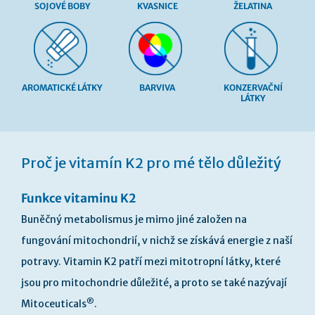
SOJOVÉ BOBY
KVASNICE
ŽELATINA
AROMATICKÉ LÁTKY
BARVIVA
KONZERVAČNÍ
LÁTKY
Přeskočit
na
Proč je vitamín K2 pro mé tělo důležitý
začátek
galerie
s
Funkce vitaminu K2
obrázky
Buněčný metabolismus je mimo jiné založen na
fungování mitochondrií, v nichž se získává energie z naší
potravy. Vitamin K2 patří mezi mitotropní látky, které
jsou pro mitochondrie důležité, a proto se také nazývají
®
Mitoceuticals
.