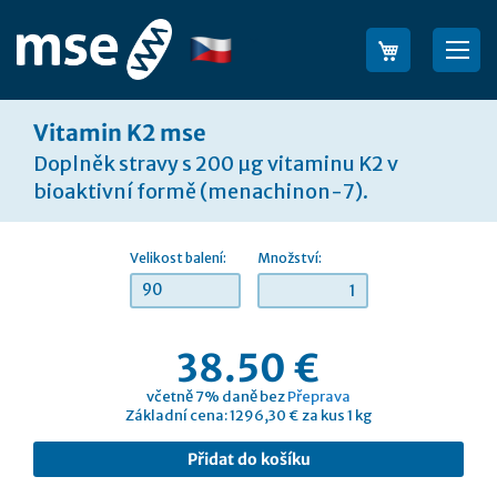
Přejít
na
Jazyk
Sea
obsah
Vitamin K2 mse
Doplněk stravy s 200 µg vitaminu K2 v
bioaktivní formě (menachinon-7).
Velikost balení:
Množství:
90
38.50 €
včetně 7% daně bez
Přeprava
Základní cena: 1296,30 € za kus 1 kg
Přidat do košíku