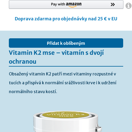
Doprava zdarma pro objednávky nad 25 € v EU
Přeskočit
na
Přidat k oblíbeným
konec
galerie
Vitamin K2 mse – vitamín s dvojí
s
ochranou
obrázky
Obsažený vitamin K2 patří mezi vitaminy rozpustné v
tucích a přispívá k normální srážlivosti krve i k udržení
normálního stavu kostí.