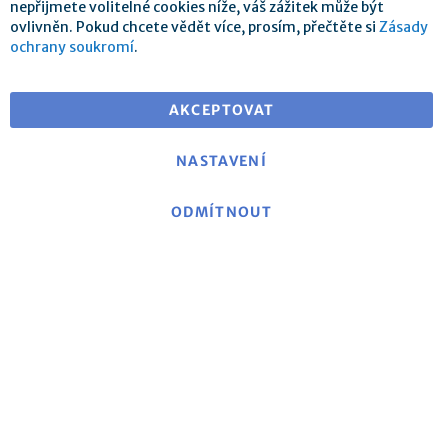
nepřijmete volitelné cookies níže, váš zážitek může být
ovlivněn. Pokud chcete vědět více, prosím, přečtěte si
Zásady
ochrany soukromí
.
Doprava zdarma při objednávce nad 25 €
pro dodání v EU
AKCEPTOVAT
NASTAVENÍ
ODMÍTNOUT
O mse
|
mse Web
|
Kontakt
|
Otisk
|
Prohlášení o
ochraně dat/Politika ochrany soukromí
|
Obecné
obchodní podmínky
Politika zrušení a formulář pro zrušení
|
Náklady na
dopravu a dodací podmínky
|
Platební metody