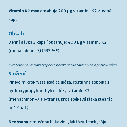
Vitamin K2 mse
obsahuje 200 µg vitaminu K2 v jedné
kapsli.
Obsah
Denní dávka 2 kapslí obsahuje: 400 µg vitaminu K2
(menachinon-7) (533 %*).
* Referenční množství podle nařízení o informacích o potravinách
Složení
Plnivo mikrokrystalická celulóza, rostlinná tobolka z
hydroxypropylmethylcelulózy, vitamin K2
(menachinon-7 all-trans), protispékavá látka stearát
hořečnatý.
Neobsahuje
mléčnou bílkovinu, laktózu, lepek, sóju,