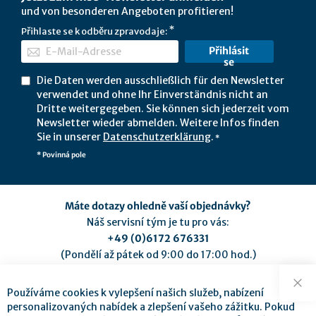
und von besonderen Angeboten profitieren!
Přihlaste se k odběru zpravodaje:
Přihlásit
se
Die Daten werden ausschließlich für den Newsletter
verwendet und ohne Ihr Einverständnis nicht an
Dritte weitergegeben. Sie können sich jederzeit vom
Newsletter wieder abmelden. Weitere Infos finden
Sie in unserer
Datenschutzerklärung
.
*
* Povinná pole
Máte dotazy ohledně vaší objednávky?
Náš servisní tým je tu pro vás:
+49 (0)6172 676331
(Pondělí až pátek od 9:00 do 17:00 hod.)
service@mse-pharma.de
Používáme cookies k vylepšení našich služeb, nabízení
Zav
personalizovaných nabídek a zlepšení vašeho zážitku. Pokud