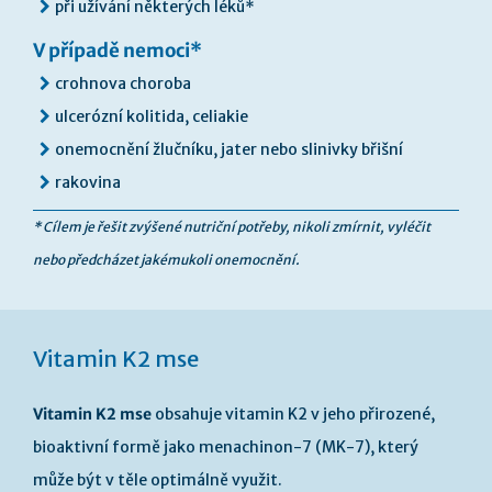
při užívání některých léků*
V případě nemoci*
crohnova choroba
ulcerózní kolitida, celiakie
onemocnění žlučníku, jater nebo slinivky břišní
rakovina
* Cílem je řešit zvýšené nutriční potřeby, nikoli zmírnit, vyléčit
nebo předcházet jakémukoli onemocnění.
Vitamin K2 mse
Vitamin K2 mse
obsahuje vitamin K2 v jeho přirozené,
bioaktivní formě jako menachinon-7 (MK-7), který
může být v těle optimálně využit.