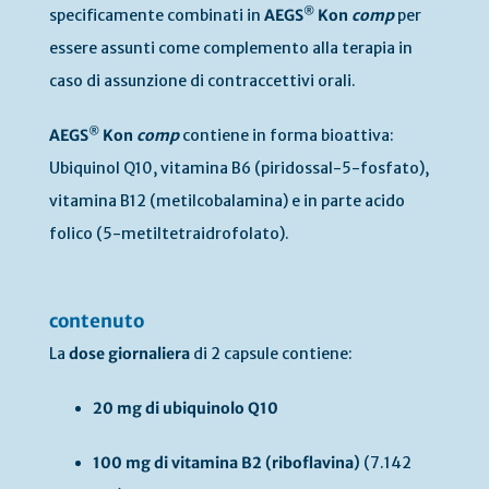
®
specificamente combinati in
AEGS
Kon
comp
per
essere assunti come complemento alla terapia in
caso di assunzione di contraccettivi orali.
®
AEGS
Kon
comp
contiene in forma bioattiva:
Ubiquinol Q10, vitamina B6 (piridossal-5-fosfato),
vitamina B12 (metilcobalamina) e in parte acido
folico (5-metiltetraidrofolato).
contenuto
La
dose giornaliera
di 2 capsule contiene:
20 mg di ubiquinolo Q10
100 mg di vitamina B2 (riboflavina)
(7.142