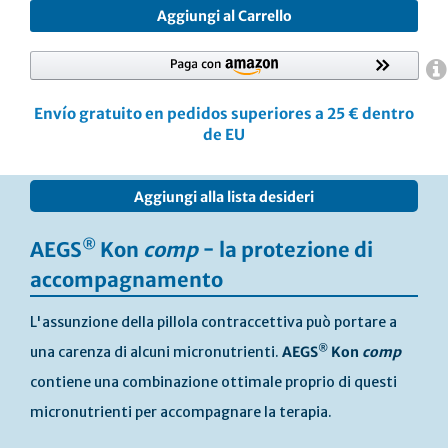
Aggiungi al Carrello
Envío gratuito en pedidos superiores a 25 € dentro
de EU
Vai
Aggiungi alla lista desideri
alla
fine
della
®
AEGS
Kon
comp
− la protezione di
galleria
accompagnamento
di
immagini
L'assunzione della pillola contraccettiva può portare a
®
una carenza di alcuni micronutrienti.
AEGS
Kon
comp
contiene una combinazione ottimale proprio di questi
micronutrienti per accompagnare la terapia.