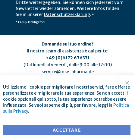
Dritte weitergegeben. Sie können sich jederzeit vom
Newsletter wieder abmelden. Weitere Infos finden
Sie in unserer
Datenschutzerklärung
.
*
* Campi Obbligatori
Domande sul tuo ordine?
Il nostro team di assistenza è qui per te:
+49 (0)6172 676331
(Dal lunedì al venerdì, dalle 9:00 alle 17:00)
service@mse-pharma.de
Utilizziamo i cookie per migliorare i nostri servizi, fare offerte
Chi
personalizzate e migliorare la tua esperienza. Se non accetti i
cookie opzionali qui sotto, la tua esperienza potrebbe essere
influenzata. Se vuoi saperne di più, per favore, leggi la
Politica
Spedizione gratuita per ordini superiori a € 25
sulla Privacy
.
per consegne in EU
ACCETTARE