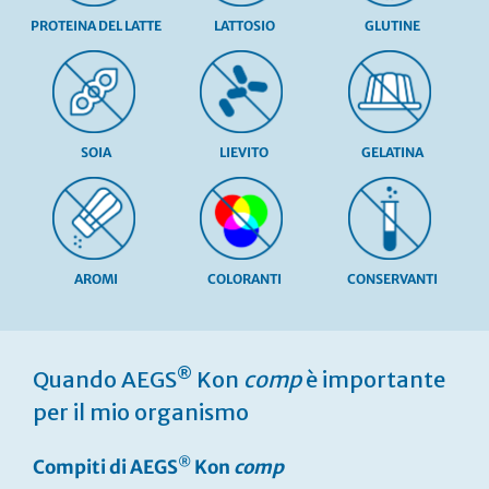
PROTEINA DEL LATTE
LATTOSIO
GLUTINE
SOIA
LIEVITO
GELATINA
AROMI
COLORANTI
CONSERVANTI
Vai
all'inizio
®
Quando AEGS
Kon
comp
è importante
della
galleria
per il mio organismo
di
immagini
®
Compiti di AEGS
Kon
comp