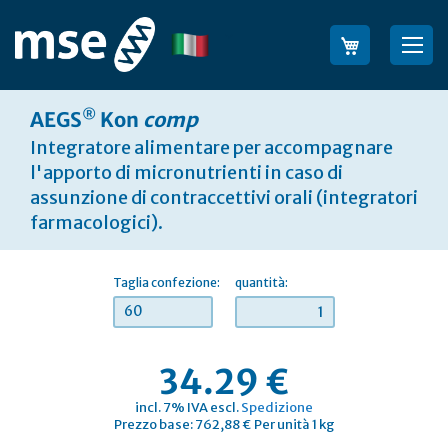
Salta
al
Lingua
Sea
contenuto
®
AEGS
Kon
comp
Integratore alimentare per accompagnare
l'apporto di micronutrienti in caso di
assunzione di contraccettivi orali (integratori
farmacologici).
Taglia confezione:
quantità:
60
34.29 €
incl. 7% IVA escl.
Spedizione
Prezzo base: 762,88 € Per unità 1 kg