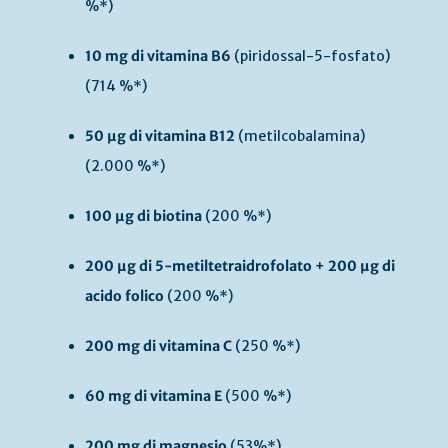
%*)
10 mg di vitamina B6
(piridossal-5-fosfato)
(714 %*)
50 µg di vitamina B12
(metilcobalamina)
(2.000 %*)
100 µg di biotina
(200 %*)
200 µg di 5-metiltetraidrofolato + 200 µg di
acido folico
(200 %*)
200 mg di vitamina C
(250 %*)
60 mg di vitamina E
(500 %*)
200 mg di magnesio
(53%*)