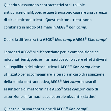
Quando si assumono contraccettivi orali (pillole
anticoncezionali), poiché questi possono causare una carenza
di alcuni micronutrienti. Questi micronutrienti sono
®
combinati in modo ottimale in
AEGS
Kon
comp
.
®
®
Qual è la differenza tra
AEGS
Met
comp
e
AEGS
Stat
comp
?
®
I prodotti
AEGS
si differenziano per la composizione dei
micronutrienti, poiché i farmaci possono avere effetti diversi
®
sull'equilibrio dei micronutrienti.
AEGS
Kon
comp
viene
utilizzato per accompagnare la terapia in caso di assunzione
®
della pillola contraccettiva,
AEGS
Met
comp
in caso di
®
assunzione di metformina e
AEGS
Stat
comp
in caso di
assunzione di farmaci ipocolesterolemizzanti (statine).
®
Quanto dura una confezione di
AEGS
Kon
comp
?