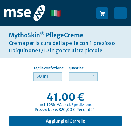
Salta
al
Lingua
Sea
contenuto
®
MythoSkin
PflegeCreme
Crema per la cura della pelle con il prezioso
ubiquinone Q10 in gocce ultra piccole
Taglia confezione:
quantità:
50 ml
41.00 €
incl. 19% IVA escl.
Spedizione
Prezzo base: 820,00 € Per unità 1 l
Aggiungi al Carrello