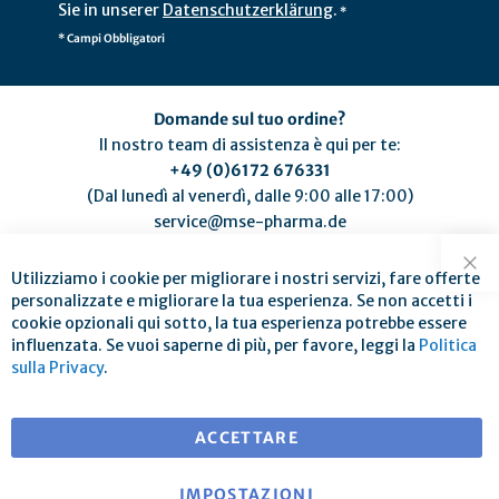
Sie in unserer
Datenschutzerklärung
.
*
* Campi Obbligatori
Domande sul tuo ordine?
Il nostro team di assistenza è qui per te:
+49 (0)6172 676331
(Dal lunedì al venerdì, dalle 9:00 alle 17:00)
service@mse-pharma.de
Utilizziamo i cookie per migliorare i nostri servizi, fare offerte
Chi
personalizzate e migliorare la tua esperienza. Se non accetti i
cookie opzionali qui sotto, la tua esperienza potrebbe essere
influenzata. Se vuoi saperne di più, per favore, leggi la
Politica
Spedizione gratuita per ordini superiori a € 25
sulla Privacy
.
per consegne in EU
ACCETTARE
IMPOSTAZIONI