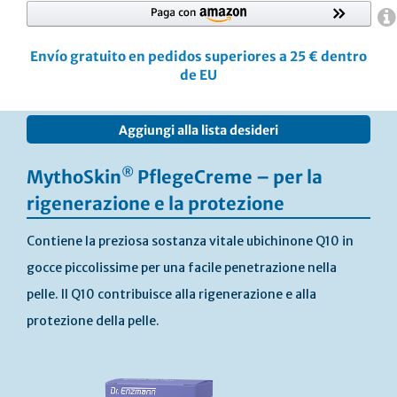
Envío gratuito en pedidos superiores a 25 € dentro
de EU
Vai
Aggiungi alla lista desideri
alla
fine
della
®
MythoSkin
PflegeCreme – per la
galleria
rigenerazione e la protezione
di
immagini
Contiene la preziosa sostanza vitale ubichinone Q10 in
gocce piccolissime per una facile penetrazione nella
pelle. Il Q10 contribuisce alla rigenerazione e alla
protezione della pelle.