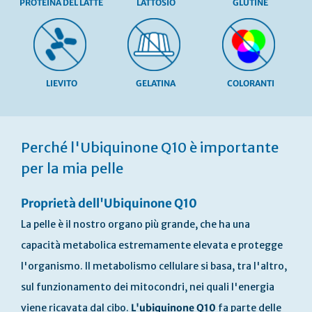
PROTEINA DEL LATTE
LATTOSIO
GLUTINE
LIEVITO
GELATINA
COLORANTI
Vai
all'inizio
Perché l'Ubiquinone Q10 è importante
della
galleria
per la mia pelle
di
immagini
Proprietà dell'Ubiquinone Q10
La pelle è il nostro organo più grande, che ha una
capacità metabolica estremamente elevata e protegge
l'organismo. Il metabolismo cellulare si basa, tra l'altro,
sul funzionamento dei mitocondri, nei quali l'energia
viene ricavata dal cibo.
L'ubiquinone Q10
fa parte delle