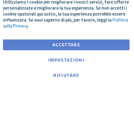
Utilizziamo i cookie per migliorare i nostri servizi, fare offerte
Chi
personalizzate e migliorare la tua esperienza. Se non accetti i
cookie opzionali qui sotto, la tua esperienza potrebbe essere
influenzata. Se vuoi saperne di più, per favore, leggi la
Politica
Spedizione gratuita per ordini superiori a € 25
sulla Privacy
.
per consegne in EU
ACCETTARE
IMPOSTAZIONI
RIFIUTARE
Informazioni su mse
|
Sito web di mse
|
Contatto
|
Impronta
|
Informativa sulla privacy
|
Termini e
condizioni
Politica di cancellazione e modulo di recesso modello
|
Costi di spedizione e condizioni di consegna
|
Metodi di
pagamento