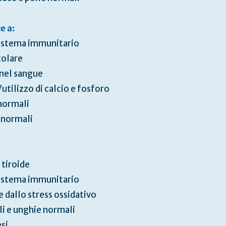
e a:
sistema immunitario
olare
o nel sangue
tilizzo di calcio e fosforo
normali
 normali
 tiroide
sistema immunitario
e dallo stress ossidativo
i e unghie normali
si