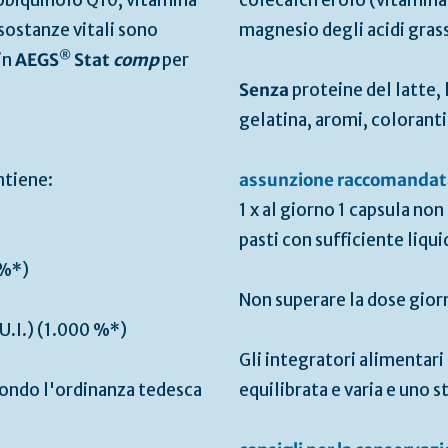
Ubiquinolo Q10, vitamina
colecalciferolo (vitamina 
sostanze vitali sono
magnesio degli acidi grassi
®
in
AEGS
Stat
comp
per
Senza
proteine del latte, l
gelatina, aromi, coloranti
ntiene:
assunzione raccomandat
1 x al giorno 1 capsula no
pasti con sufficiente liqui
%*)
Non superare la dose gior
U.I.) (1.000 %*)
Gli integratori alimentari
condo l'ordinanza tedesca
equilibrata e varia e uno st