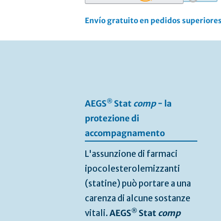
Envío gratuito en pedidos superiores
Vai
alla
fine
della
galleria
di
®
AEGS
Stat
comp
− la
immagini
protezione di
accompagnamento
L'assunzione di farmaci
ipocolesterolemizzanti
(statine) può portare a una
carenza di alcune sostanze
®
vitali.
AEGS
Stat
comp