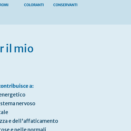
ROMI
COLORANTI
CONSERVANTI
 il mio
contribuisce a:
energetico
sistema nervoso
tale
ezza e dell'affaticamento
ose e pelle normali