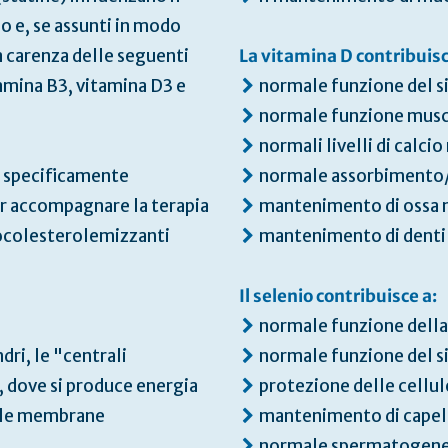
 e, se assunti in modo
 carenza delle seguenti
La vitamina D contribuisc
tamina B3, vitamina D3 e
normale funzione del 
normale funzione musc
normali livelli di calci
i specificamente
normale assorbimento/u
r accompagnare la terapia
mantenimento di ossa 
pocolesterolemizzanti
mantenimento di denti
Il selenio contribuisce a:
normale funzione della
ri, le "centrali
normale funzione del 
, dove si produce energia
protezione delle cellul
lle membrane
mantenimento di capell
normale spermatogene