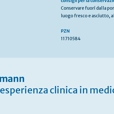
consigli per la conservaz
Conservare fuori dalla por
luogo fresco e asciutto, al
PZN
11710584
nzmann
i esperienza clinica in medi