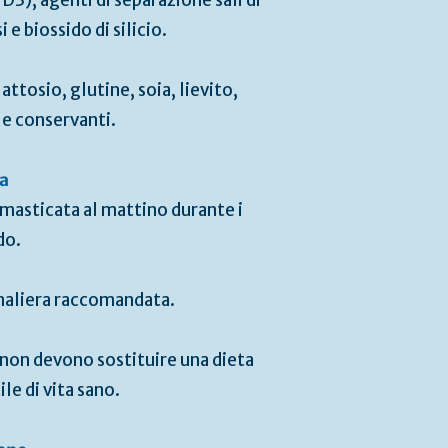
D3), agenti di separazione sali di
 e biossido di silicio.
attosio, glutine, soia, lievito,
 e conservanti.
a
n masticata al mattino durante i
do.
naliera raccomandata.
 non devono sostituire una dieta
ile di vita sano.