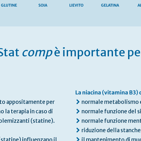
GLUTINE
SOIA
LIEVITO
GELATINA
A
Stat
comp
è importante per
La niacina (vitamina B3) 
ato appositamente per
normale metabolismo 
 la terapia in caso di
normale funzione del 
olemizzanti (statine).
normale funzione men
riduzione della stanch
statine) influenzano il
il mantenimento di muc