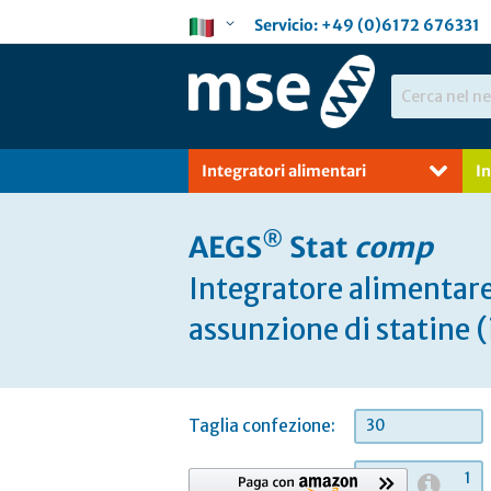
Salta
Lingua
Servicio:
+49 (0)6172 676331
al
contenuto
Search
Integratori alimentari
I
®
AEGS
Stat
comp
Integratore alimentare
assunzione di statine (
Taglia confezione:
30
quantità: