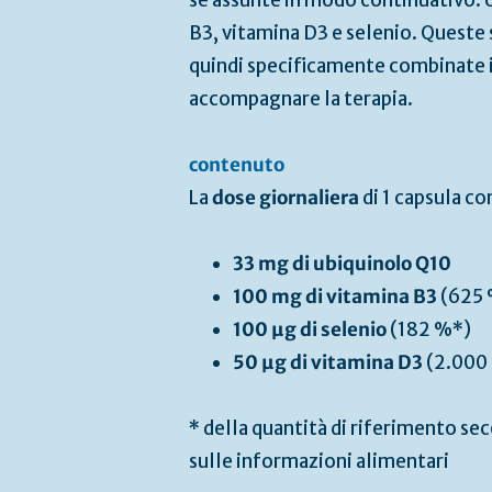
se assunte in modo continuativo: 
B3, vitamina D3 e selenio. Queste 
quindi specificamente combinate 
accompagnare la terapia.
contenuto
La
dose giornaliera
di 1 capsula co
33 mg di ubiquinolo Q10
100 mg di vitamina B3
(625 
100 µg di selenio
(182 %*)
50 µg di vitamina D3
(2.000 
* della quantità di riferimento se
sulle informazioni alimentari