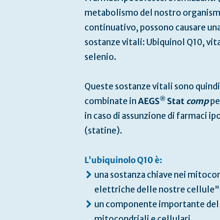
metabolismo del nostro organismo
continuativo, possono causare una
sostanze vitali: Ubiquinol Q10, vi
selenio.
Queste sostanze vitali sono quind
®
combinate in
AEGS
Stat
comp
pe
in caso di assunzione di farmaci i
(statine).
L'ubiquinolo Q10 è:
una sostanza chiave nei mitocond
elettriche delle nostre cellule"
un componente importante de
mitocondriali e cellulari