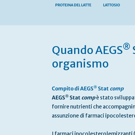
PROTEINA DEL LATTE
LATTOSIO
Vai
all'inizio
della
®
galleria
Quando AEGS
di
immagini
organismo
®
Compito di AEGS
Stat
comp
®
AEGS
Stat
comp
è stato svilupp
fornire nutrienti che accompagnino
assunzione di farmaci ipocolester
I farmaci ipocolesterolemizzanti (