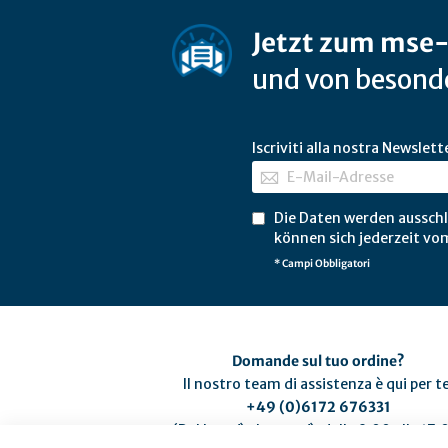
Jetzt zum mse
und von besonde
Iscriviti alla nostra Newslett
Die Daten werden ausschl
können sich jederzeit vo
* Campi Obbligatori
Domande sul tuo ordine?
Il nostro team di assistenza è qui per te
+49 (0)6172 676331
(Dal lunedì al venerdì, dalle 9:00 alle 17: