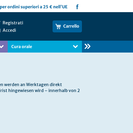
f
per ordini superiori a 25 € nell'UE
Registrati
Carrello
Accedi
Cura orale
Libri
gen werden an Werktagen direkt
rist hingewiesen wird – innerhalb von 2