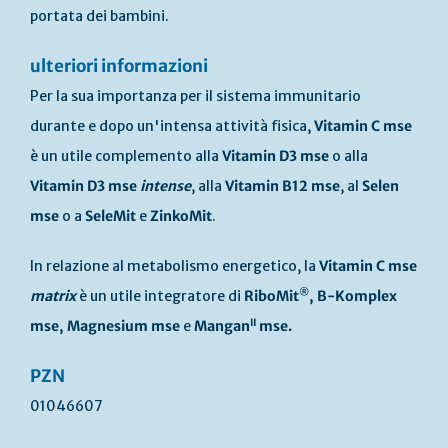
portata dei bambini.
ulteriori informazioni
Per la sua importanza per il sistema immunitario
durante e dopo un'intensa attività fisica,
Vitamin C mse
è un utile complemento alla
Vitamin D3 mse
o alla
Vitamin D3 mse
intense
, alla
Vitamin B12 mse
, al
Selen
mse
o a
SeleMit
e
ZinkoMit
.
In relazione al metabolismo energetico, la
Vitamin C mse
®
matrix
è un utile integratore di
RiboMit
,
B-Komplex
II
mse
,
Magnesium mse
e
Mangan
mse
.
PZN
01046607