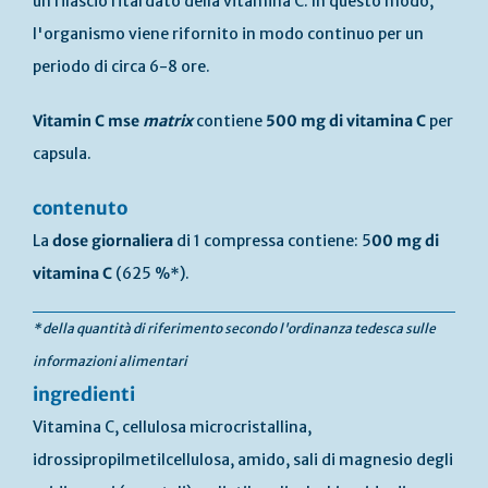
un rilascio ritardato della vitamina C. In questo modo,
l'organismo viene rifornito in modo continuo per un
periodo di circa 6-8 ore.
Vitamin C mse
matrix
contiene
500 mg di vitamina C
per
capsula.
contenuto
La
dose giornaliera
di 1 compressa contiene: 5
00 mg di
vitamina C
(625 %*).
* della quantità di riferimento secondo l'ordinanza tedesca sulle
informazioni alimentari
ingredienti
Vitamina C, cellulosa microcristallina,
idrossipropilmetilcellulosa, amido, sali di magnesio degli