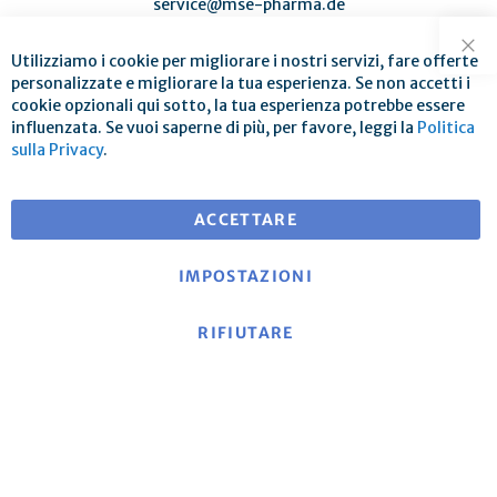
service@mse-pharma.de
Utilizziamo i cookie per migliorare i nostri servizi, fare offerte
Chi
personalizzate e migliorare la tua esperienza. Se non accetti i
cookie opzionali qui sotto, la tua esperienza potrebbe essere
influenzata. Se vuoi saperne di più, per favore, leggi la
Politica
Spedizione gratuita per ordini superiori a € 25
sulla Privacy
.
per consegne in EU
ACCETTARE
IMPOSTAZIONI
RIFIUTARE
Informazioni su mse
|
Sito web di mse
|
Contatto
|
Impronta
|
Informativa sulla privacy
|
Termini e
condizioni
Politica di cancellazione e modulo di recesso modello
|
Costi di spedizione e condizioni di consegna
|
Metodi di
pagamento