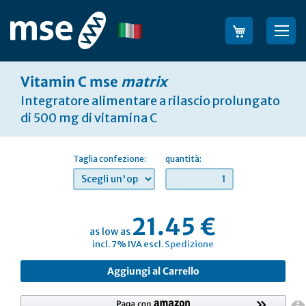
Salta
al
Lingua
Sea
contenuto
Vitamin C mse
matrix
Integratore alimentare a rilascio prolungato
di 500 mg di vitamina C
Taglia confezione:
quantità:
21.45 €
as low as
incl. 7% IVA escl.
Spedizione
Aggiungi al Carrello