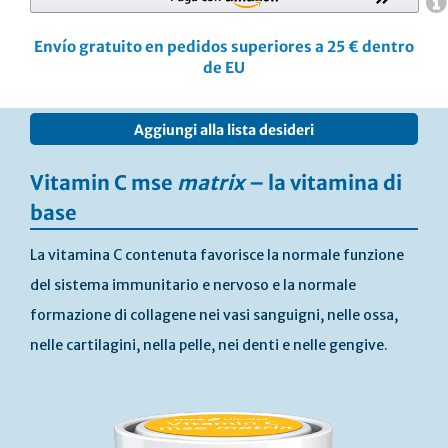
Envío gratuito en pedidos superiores a 25 € dentro
de EU
Vai
Aggiungi alla lista desideri
alla
fine
della
Vitamin C mse
matrix
– la vitamina di
galleria
base
di
immagini
La vitamina C contenuta favorisce la normale funzione
del sistema immunitario e nervoso e la normale
formazione di collagene nei vasi sanguigni, nelle ossa,
nelle cartilagini, nella pelle, nei denti e nelle gengive.