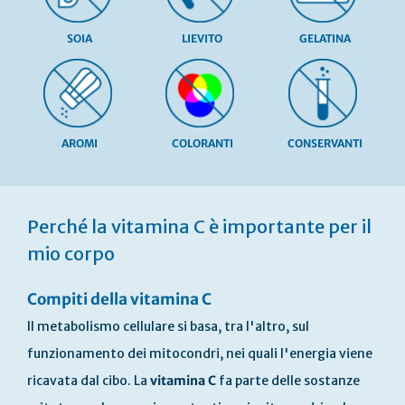
SOIA
LIEVITO
GELATINA
AROMI
COLORANTI
CONSERVANTI
Vai
all'inizio
Perché la vitamina C è importante per il
della
galleria
mio corpo
di
immagini
Compiti della vitamina C
Il metabolismo cellulare si basa, tra l'altro, sul
funzionamento dei mitocondri, nei quali l'energia viene
ricavata dal cibo. La
vitamina C
fa parte delle sostanze