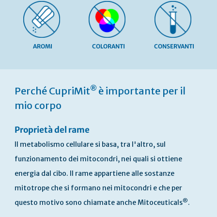
AROMI
COLORANTI
CONSERVANTI
Vai
all'inizio
®
Perché CupriMit
è importante per il
della
galleria
mio corpo
di
immagini
Proprietà del rame
Il metabolismo cellulare si basa, tra l'altro, sul
funzionamento dei mitocondri, nei quali si ottiene
energia dal cibo. Il rame appartiene alle sostanze
mitotrope che si formano nei mitocondri e che per
®
questo motivo sono chiamate anche Mitoceuticals
.