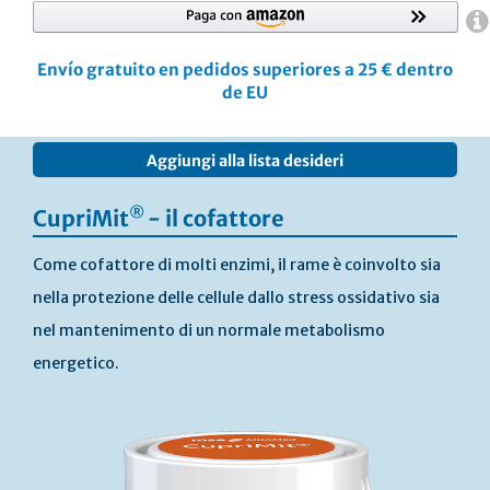
Envío gratuito en pedidos superiores a 25 € dentro
de EU
Vai
Aggiungi alla lista desideri
alla
fine
della
®
CupriMit
- il cofattore
galleria
di
Come cofattore di molti enzimi, il rame è coinvolto sia
immagini
nella protezione delle cellule dallo stress ossidativo sia
nel mantenimento di un normale metabolismo
energetico.