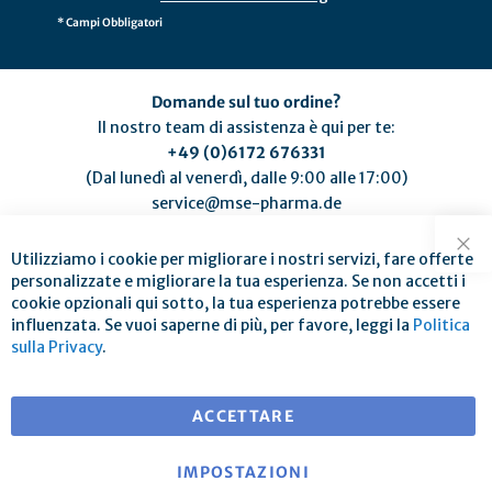
* Campi Obbligatori
Domande sul tuo ordine?
Il nostro team di assistenza è qui per te:
+49 (0)6172 676331
(Dal lunedì al venerdì, dalle 9:00 alle 17:00)
service@mse-pharma.de
Utilizziamo i cookie per migliorare i nostri servizi, fare offerte
Chi
personalizzate e migliorare la tua esperienza. Se non accetti i
cookie opzionali qui sotto, la tua esperienza potrebbe essere
influenzata. Se vuoi saperne di più, per favore, leggi la
Politica
Spedizione gratuita per ordini superiori a € 25
sulla Privacy
.
per consegne in EU
ACCETTARE
IMPOSTAZIONI