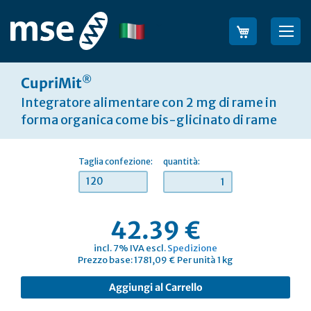
Salta
al
Lingua
Sea
contenuto
®
CupriMit
Integratore alimentare con 2 mg di rame in
forma organica come bis-glicinato di rame
Taglia confezione:
quantità:
120
42.39 €
incl. 7% IVA escl.
Spedizione
Prezzo base: 1781,09 € Per unità 1 kg
Aggiungi al Carrello