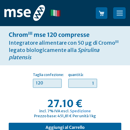
Salta
al
Lingua
Sea
contenuto
III
Chrom
mse 120 compresse
III
Integratore alimentare con 50 µg di Cromo
legato biologicamente alla
Spirulina
platensis
Taglia confezione:
quantità:
120
27.10 €
incl. 7% IVA escl.
Spedizione
Prezzo base: 451,81 € Per unità 1 kg
Aggiungi al Carrello