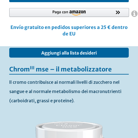
Envío gratuito en pedidos superiores a 25 € dentro
de EU
Vai
Aggiungi alla lista desideri
alla
fine
della
III
Chrom
mse – il metabolizzatore
galleria
di
Il cromo contribuisce ai normali livelli di zucchero nel
immagini
sangue e al normale metabolismo dei macronutrienti
(carboidrati, grassi e proteine).