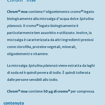
III
III
Chrom
mse
contiene l'oligoelemento cromo
legato
biologicamente alla microalga d'acqua dolce
Spirulina
III
platensis
. Il cromo
legato biologicamente è
particolarmente ben assorbito e utilizzato. Inoltre, la
microalga è caratterizzata da altri ingredienti preziosi
come clorofilla, proteine vegetali, minerali,
oligoelementi e vitamine.
La microalga
Spirulina platensis
viene estratta da laghi
di soda ed è quindi povera di iodio. È quindi tollerata
dalle persone sensibili allo iodio.
III
I
II
Chrom
mse
contiene
50 µg di cromo
per compressa.
contenuto