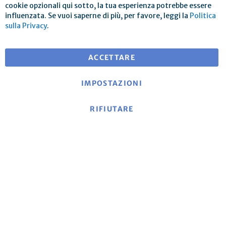
cookie opzionali qui sotto, la tua esperienza potrebbe essere
influenzata. Se vuoi saperne di più, per favore, leggi la
Politica
Spedizione gratuita per ordini superiori a € 25
sulla Privacy
.
per consegne in EU
ACCETTARE
IMPOSTAZIONI
RIFIUTARE
Informazioni su mse
|
Sito web di mse
|
Contatto
|
Impronta
|
Informativa sulla privacy
|
Termini e
condizioni
Politica di cancellazione e modulo di recesso modello
|
Costi di spedizione e condizioni di consegna
|
Metodi di
pagamento