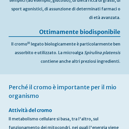
semplici (ad esempio, glucosio), di dieta ricca di grassi, di
sport agonistici, di assunzione di determinati farmaci o
di età avanzata.
Ottimamente biodisponibile
III
Il cromo
legato biologicamente è particolarmente ben
assorbito e utilizzato. La microalga
Spirulina platensis
contiene anche altri preziosi ingredienti.
Vai
all'inizio
Perché il cromo è importante per il mio
della
galleria
organismo
di
immagini
Attività del cromo
Il metabolismo cellulare si basa, tra l'altro, sul
funzionamento dei mitocondri, nei quali l'energia viene