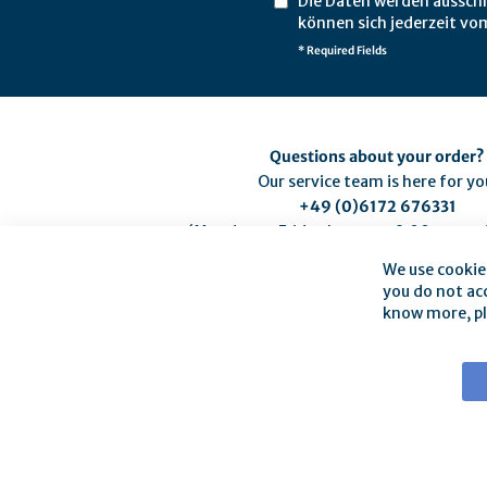
Die Daten werden ausschl
können sich jederzeit vo
* Required Fields
Questions about your order?
Our service team is here for yo
+49 (0)6172 676331
(Monday to Friday between 9:00 am and
service@mse-pharma.de
We use cookie
you do not ac
know more, pl
About mse
|
mse Website
|
Cancellation policy