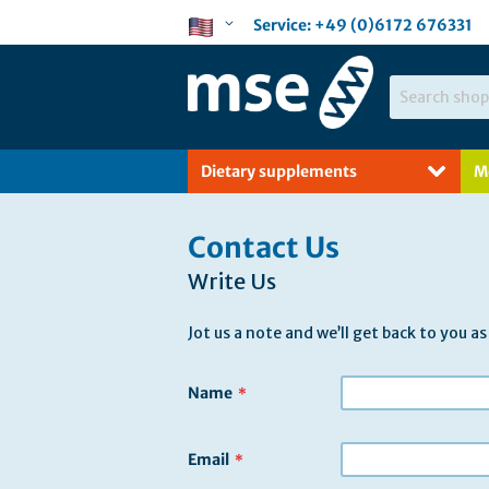
Skip
Language
Service:
+49 (0)6172 676331
to
Content
Search
Dietary supplements
M
Contact Us
Write Us
Jot us a note and we’ll get back to you as
Name
Email