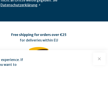
 nicht an Dritte weitergegeben. Sie
r
Datenschutzerklärung
.
*
Free shipping for orders over €25
for deliveries within EU
experience. If
Close
you want to
neral terms and conditions
|
Payment methods