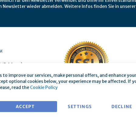
ießlich für den Newsletter verwendet und ohne Ihr Einverständnis
m Newsletter wieder abmelden. Weitere Infos finden Sie in unsere
u:
 17:00 pm)
s to improve our services, make personal offers, and enhance your 
cept optional cookies below, your experience may be affected. If 
ease, read the
Cookie Policy
ACCEPT
SETTINGS
DECLINE
Contact
|
Imprint
|
Data protection declaration/Privacy policy
|
Ge
 and model cancellation form
|
Shipping costs and delivery terms