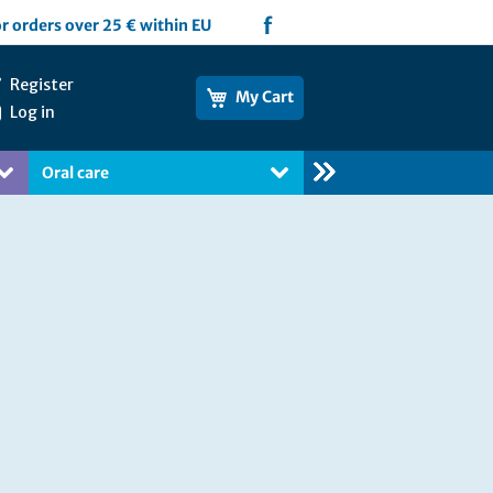
f
or orders over 25 € within EU
Register
My Cart
Log in
Oral care
Books