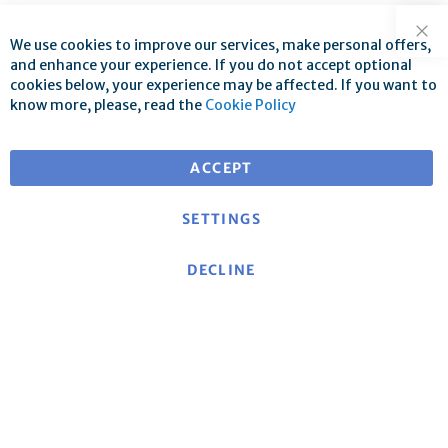
We use cookies to improve our services, make personal offers,
Clo
and enhance your experience. If you do not accept optional
cookies below, your experience may be affected. If you want to
know more, please, read the
Cookie Policy
Free shipping for orders over €25
for deliveries within EU
ACCEPT
SETTINGS
DECLINE
About mse
|
mse Website
|
Contact
|
Imprint
|
Data
protection declaration/Privacy policy
|
General terms
and conditions
Cancellation policy and model cancellation form
|
Shipping costs and delivery terms
|
Payment methods